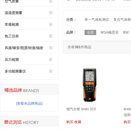
空气质量
2000 ppm）
NO
温湿度测量
分类：
单一气体检测仪
复合气体检
常规检测
品牌：
全部
MSA梅思安
BW
热工仪表
OLDHAM奥德姆
RAE华瑞
共有
381
件商品
风速/噪音/照度/转速/辐射
压力检测
多功能测量仪
[查看本品牌商品]
烟气分析 testo 310
tes
池和
购买
收藏
购买