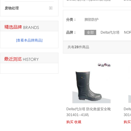
301409--40码
码
废物处理
分类：
脚部防护
品牌：
全部
Delta代尔塔
NO
[查看本品牌商品]
共有
28
件商品
Delta代尔塔 防化救援安全靴
Del
301401--41码
301
购买
收藏
购买