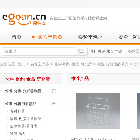
热门关键词:
培养箱
振荡器
当前位置:
首页
>
实验室仪器
>
化学·制约·食品·研究所
>
检查·分析用必需品
>
研
推荐产品
化学·制约·食品·研究所
培养·分离·分析关联品
检查·分析用必需品
各种容器
玻璃·树脂计量器类
玻璃机器·器具类
试管·漏斗
钢丝筐ワイヤーバスケット
烧瓶