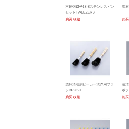
不锈钢镊子18-8ステンレスピン
沸石
セットTWEEZERS
购买
收藏
购买
烧杯清洁刷ビーカー洗浄用ブラ
清洁
シBRUSH
ボラ
购买
收藏
购买