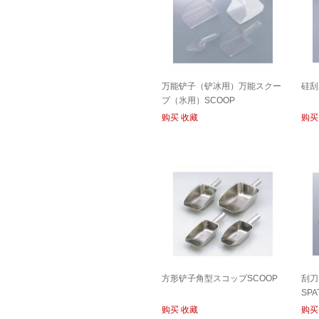
万能铲子（铲冰用）万能スクー
硅刮
プ（氷用）SCOOP
购买
收藏
购买
方形铲子角型スコップSCOOP
刮刀
SPA
购买
收藏
购买