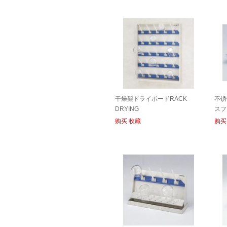
干燥架ドライボードRACK
不锈
DRYING
スフ
SUS
购买
收藏
购买