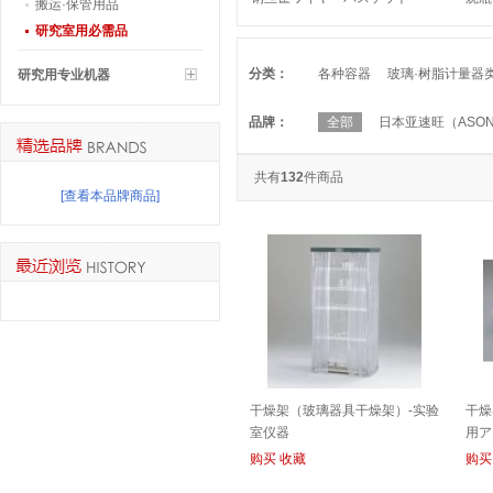
搬运·保管用品
BASKET
研究室用必需品
分类：
各种容器
玻璃·树脂计量器
研究用专业机器
品牌：
全部
日本亚速旺（ASO
共有
132
件商品
[查看本品牌商品]
干燥架（玻璃器具干燥架）-实验
干燥
室仪器
用ア
FOR
购买
收藏
购买