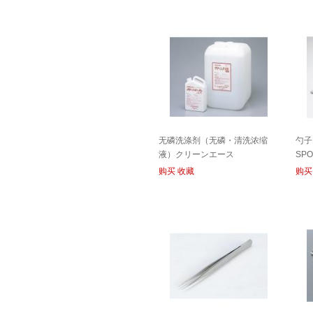
无磷洗涤剂（无磷・清洗浓缩
勺子
液）クリーンエース
SP
DETERGENT
购买
收藏
购买