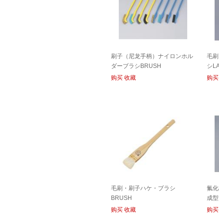
刷子（尼龙手柄）ナイロンホル
毛刷
ダーブラシBRUSH
シL
购买
收藏
购买
毛刷・刷子ハケ・ブラシ
氟化
BRUSH
成型
购买
收藏
购买