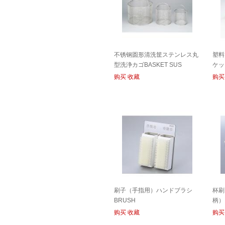
不锈钢圆形清洗筐ステンレス丸
塑料
型洗浄カゴBASKET SUS
ケッ
购买
收藏
购买
刷子（手指用）ハンドブラシ
杯刷
BRUSH
柄）
购买
收藏
购买