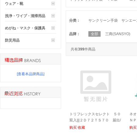
ウェア・靴
入|||２Ｄ７２５２Ｊ ６ １／
女子
２届出/
洗浄・ワイプ・清掃用品
分类：
サンクリーン手袋 サンエー
めがね・マスク・保護具
品牌：
全部
三商(SANSYO)
防災用品
共有
399
件商品
[查看本品牌商品]
トリフレックスセレクト ５０
ネオ
双入|||２Ｄ７２ＴＳ７０ 届出/
ＮＰ
三柔性选择50双输入| | |
新专业
购买
收藏
购买
2D72TS70通知
INT