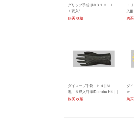
グリップ手袋|||№３１０ Ｌ
トリ
１双入/
入|
购买
收藏
购买
ダイローブ手袋 Ｈ４|||Ｍ
ダイ
黒 ５双入/手套Dairobu H4 | | |
ｗ 黄
5双胞胎采购M黑色
黄色
购买
收藏
购买