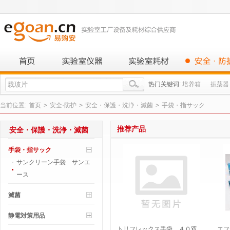
热门关键词:
培养箱
振荡器
当前位置:
首页
>
安全·防护
>
安全・保護・洗浄・滅菌
>
手袋・指サック
推荐产品
安全・保護・洗浄・滅菌
手袋・指サック
サンクリーン手袋 サンエ
ース
滅菌
静電対策用品
トリフレックス手袋 ４０双
エフ