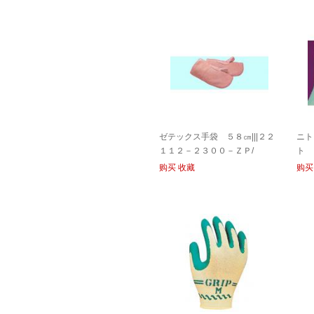
ゼテックス手袋 ５８㎝|||２２
ニト
１１２－２３００－ＺＰ/
ト 
Ｂ 
购买
收藏
购买