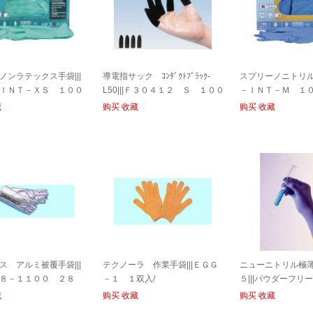
ノンラテックス手袋|||
導電指サック ｺﾝﾀﾞｸﾄﾌﾞﾗｯｸ-
スプリーノニトリル手
ＩＮＴ－ＸＳ １００
L50|||Ｆ３０４１２ Ｓ １００
－ＩＮＴ－Ｍ １０
０入/进行黑色导电指套-L50 | | |
藏
购买
收藏
购买
收藏
F30412 S 1000入门
ス アルミ被覆手袋|||
テクノーラ 作業手袋|||ＥＧＧ
ニューニトリル極
８－１１００ ２８
－１ １双入/
５|||パウダーフリ
kusu铝涂层手套| | |
０入/
藏
购买
收藏
购买
收藏
1100 28厘米