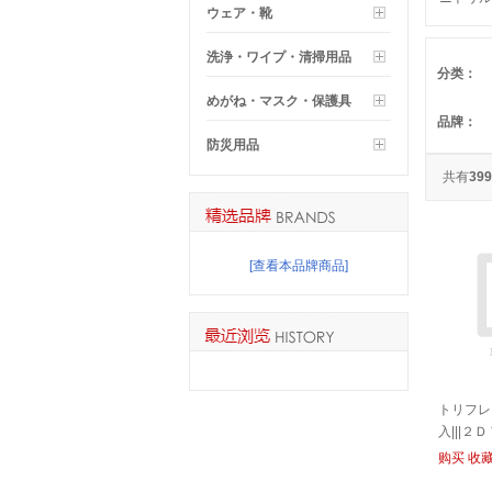
ウェア・靴
ＸＬ||
Ｄ １０
洗浄・ワイプ・清掃用品
XL | | 
分类：
めがね・マスク・保護具
品牌：
防災用品
共有
399
[查看本品牌商品]
トリフレ
入|||
购买
收