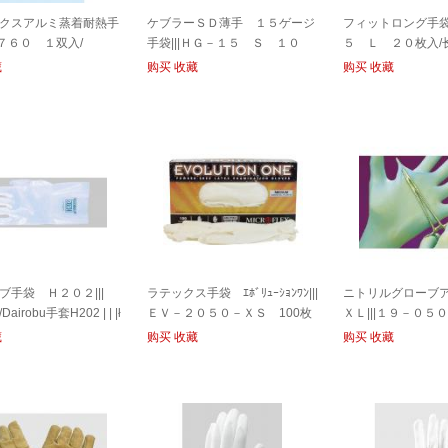
クスアルミ蒸着耐熱手
ケブラーＳＤ薄手 １５ゲージ
フィットロング手袋|
Ｔ７６０ １双入/
手袋|||ＨＧ－１５ Ｓ １０
５ Ｌ ２０枚入/长手
双 袋入/芳纶SD薄15号手套| | |
B0615 L 20枚入
藏
购买
收藏
购买
收藏
HG-15 S 10双包案
ブ手袋 Ｈ２０２|||
ラテックス手袋 ｴﾎﾞﾘｭｰｼｮﾝﾜﾝ|||
ニトリルグローブ
irobu手套H202 | | |ł
ＥＶ－２０５０－ＸＳ 100枚
ＸＬ|||１９－０５
入/
Ｄ １００入/丁腈
藏
购买
收藏
购买
收藏
XL | | | 19-050-5