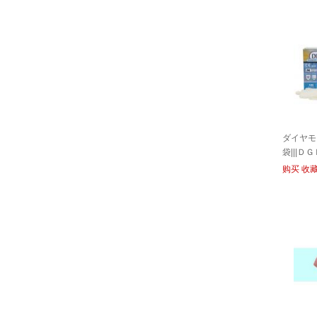
ダイヤモ
袋|||
０入/握钻石
购买
收
S 100输