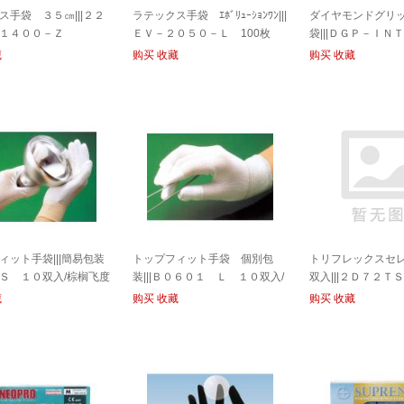
ス手袋 ３５㎝|||２２
ラテックス手袋 ｴﾎﾞﾘｭｰｼｮﾝﾜﾝ|||
ダイヤモンドグリ
１４００－Ｚ
ＥＶ－２０５０－Ｌ 100枚
袋|||ＤＧＰ－ＩＮ
kusu手套35厘米| | |
入/100件EV-2050-L |乳胶手套演
０入/握钻石加手套| | |
藏
购买
收藏
购买
收藏
400-ZP
进| |
M 100输入
ィット手袋|||簡易包装
トップフィット手袋 個別包
トリフレックスセ
Ｓ １０双入/棕榈飞度
装|||Ｂ０６０１ Ｌ １０双入/
双入|||２Ｄ７２Ｔ
| | |简易包装的S型10双输
个别顶合适的手套包裹| | | L 10
三柔性选择50双输入| 
藏
购买
收藏
购买
收藏
B0601双输入
2D72TS55通知