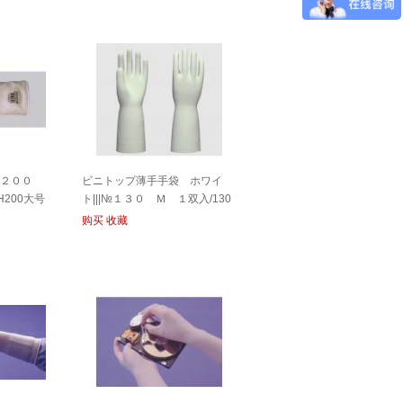
|Ｈ２００
ビニトップ薄手手袋 ホワイ
| H200大号
ト|||№１３０ Ｍ １双入/130
M 1双项№| Binitoppu薄白手套| |
购买
收藏