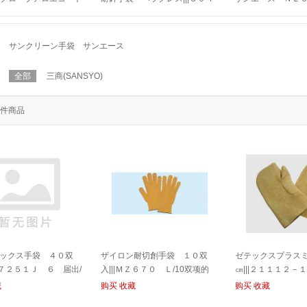
|１９－０５０－５５０
１ Ｌ １双入/
ス|||Ｐフリー Ｌ
０入/丁腈手套芦荟大衣
入/SAN ACE NEO乳胶
| 19-050-550D 100输入
ł100件
サンクリーン手袋 サンエース
全部
三商(SANSYO)
件商品
ックス手袋 ４０双
ザイロン耐切創手袋 １０双
ゼテックスプラス
２Ｄ７２５１Ｊ ６ 届出/
入|||ＭＺ６７０ Ｌ/10双项的
㎝|||２１１１２－
Zylon耐切伤口手套| | | MZ670大
Ｐ/
藏
购买
收藏
购买
收藏
号