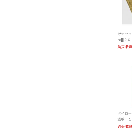
ゼテック
㎝|||
Ｐ/| | 20
购买
收
Zetekk
ダイロー
透明 １双入
|ł半透明
购买
收