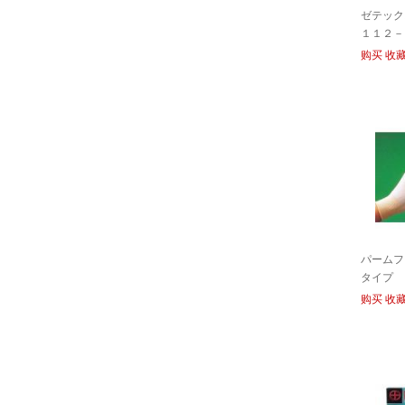
ゼテック
１１２－
Ｐ/Zetek
购买
收
22112-1
パームフ
タイプ 
手套| | 
购买
收
入