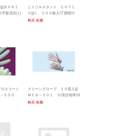
||Ｂ０６１
ニトリルスタット Ｃ０７１
套适合| | |
０|||Ｌ １００枚入/丁腈统计
C0710 | | | 100件的L
购买
收藏
アロエコート
クリーングローブ １０双入|||
０－５５０
ＭＣＧ－５０１ Ｓ/清洁地球10
手套芦荟大衣
双项| | | MCG-501小号
购买
收藏
50D 100输入