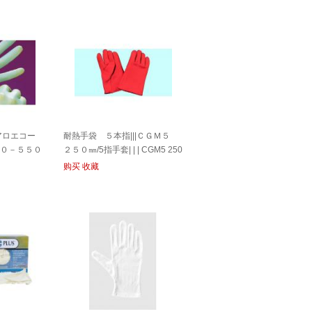
アロエコー
耐熱手袋 ５本指|||ＣＧＭ５
５０－５５０
２５０㎜/5指手套| | | CGM5 250
手套芦荟法院
毫米
购买
收藏
C 100输入