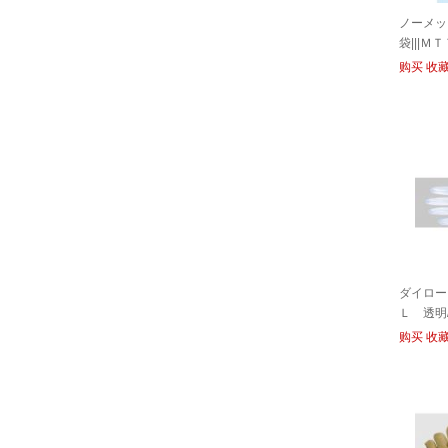
ノーメッ
袋|||Ｍ
购买
收
ダイロー
Ｌ 透明/Da
透明
购买
收