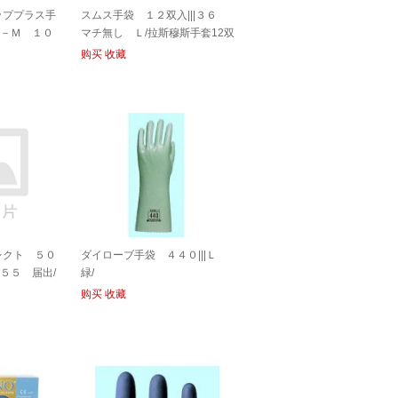
ッププラス手
スムス手袋 １２双入|||３６
Ｔ－Ｍ １０
マチ無し Ｌ/拉斯穆斯手套12双
 DGP-INT-
输入| | | 36 gussetless的大号
购买
收藏
レクト ５０
ダイローブ手袋 ４４０|||Ｌ
Ｓ５５ 届出/
緑/
| |
购买
收藏