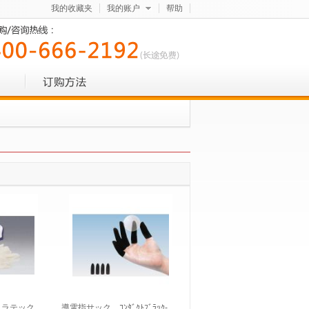
我的收藏夹
我的账户
帮助
Ｏラテック
導電指サック ｺﾝﾀﾞｸﾄﾌﾞﾗｯｸ-