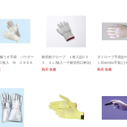
極うす手袋 パウダー
耐切創グローブ １枚入|||ＤＳ
ダイローブ手袋||
１００枚入 Ｍ ０８８６
５ ＸＬ/输入一个耐切伤口树丛|
Ｌ/Dairobu手套| | 
号08867 100件|橡胶手
| | DS5 XL
藏
购买
收藏
购买
收藏
然粉| |