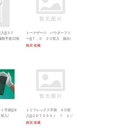
入|||３７
トーマザーツ パウダーフリ
穆斯手套12双
ー|||７．０ ２０双入 届出/
购买
收藏
手袋|||Ｂ
トリフレックス手袋 ４０双
双入/
入|||２Ｄ７２５４Ｊ ７ １／
２届出/7 1/2通知2D7254J的|鸟
购买
收藏
挠手套40双项| |