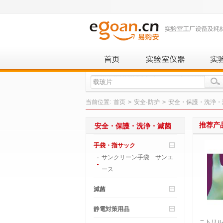
当前位置:
首页
>
安全·防护
>
安全・保護・洗浄・
推荐产
安全・保護・洗浄・滅菌
手袋・指サック
サンクリーン手袋 サンエ
ース
滅菌
静電対策用品
ニトリル