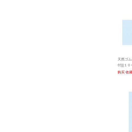
天然ゴム
付|||
７/输入中
购买
收
套轻轻很自