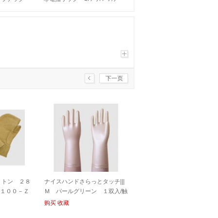
 １００枚
L50|||Ｆ３０３８１ Ｓ １０
| | | p无
００入/
下一页
ミトン ２８
ナイスハンドさらっとタッチ|||
１１００－Ｚ
Ｍ パールグリーン １双入/触
摸和漂亮的手轻轻| | | M珍珠绿1
购买
收藏
双输入