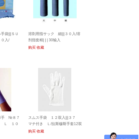
袋|||ＳＵ
溶剤用指サック 細|||３０入/溶
０入/
剂指套精| | | 30输入
购买
收藏
薄手 №８７
スムス手袋 １２双入|||３７
ー Ｌ １０
マチ付き Ｌ/拉斯穆斯手套12双
输入| | | 37マチł
购买
收藏