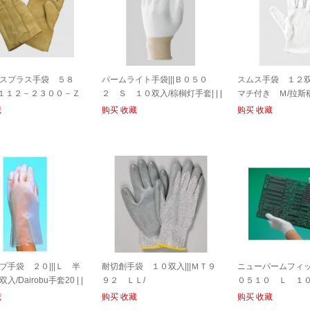
スプラス手袋 ５８
パームライト手袋|||Ｂ０５０
スムス手袋 １２双
２０１１２－２３００－Ｚ
２ Ｓ １０双入/棕榈灯手套| | |
マチ付き Ｍ/拉斯
112-2300-ZP | 58厘米
S 10 B0502双输入
输入| | | 37マチ中号
藏
购买
收藏
购买
收藏
usu加手套
ブ手袋 ２０|||Ｌ 半
耐切創手袋 １０双入|||ＭＴ９
ニューパームフィット
/Dairobu手套20 | |
９２ ＬＬ/
０５１０ Ｌ １０
1双输入
藏
购买
收藏
购买
收藏