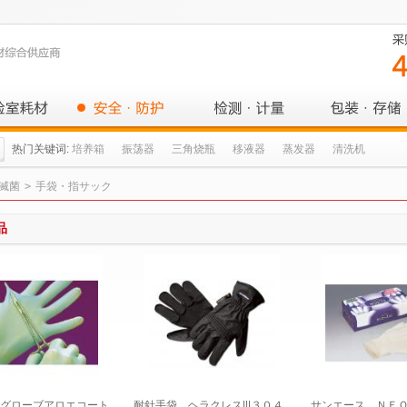
热门关键词:
培养箱
振荡器
三角烧瓶
移液器
蒸发器
清洗机
滅菌
>
手袋・指サック
品
グローブアロエコート
耐針手袋 ヘラクレス|||３０４
サンエース ＮＥ