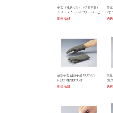
手套（乳胶无粉）（按箱销售）
作业
クリーンノールNEOスーパーピ
®(
ュア（ケース販売） GLOVES
购买
收藏
购买
LATEX FOR CR
耐热手套 耐熱手袋 GLOVES
质量
HEAT RESISTANT
GLO
购买
收藏
购买