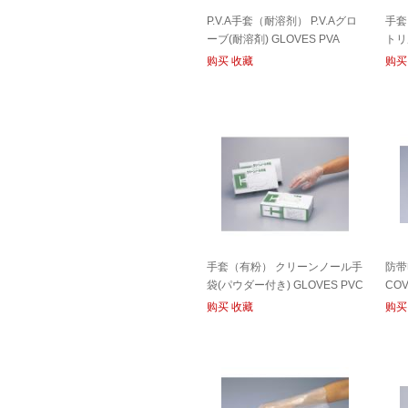
P.V.A手套（耐溶剂） P.V.Aグロ
手套
ーブ(耐溶剤) GLOVES PVA
トリ
リー）
购买
收藏
购买
PO
手套（有粉） クリーンノール手
防带
袋(パウダー付き) GLOVES PVC
CO
POWDERED
购买
收藏
购买