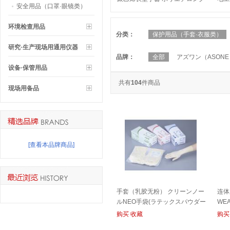
安全用品（口罩·眼镜类）
手袋 GLOVES PE
ゴム
RES
环境检查用品
分类：
保护用品（手套·衣服类）
研究·生产现场用通用仪器
品牌：
全部
アズワン（ASONE
设备·保管用品
共有
104
件商品
现场用备品
[查看本品牌商品]
手套（乳胶无粉） クリーンノー
连体
ルNEO手袋(ラテックスパウダー
WEA
フリー) GLOVES LATEX
购买
收藏
购买
POWDER FREE