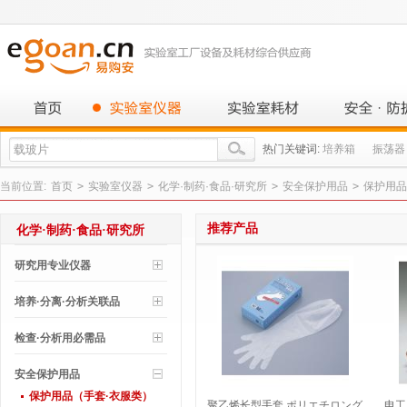
热门关键词:
培养箱
振荡器
当前位置:
首页
>
实验室仪器
>
化学·制药·食品·研究所
>
安全保护用品
>
保护用品
推荐产品
化学·制药·食品·研究所
研究用专业仪器
培养·分离·分析关联品
检查·分析用必需品
安全保护用品
保护用品（手套·衣服类）
聚乙烯长型手套 ポリエチロング
电工