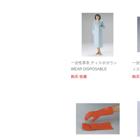
一次性罩衣 ディスポガウン
一次
WEAR DISPOSABLE
ィス
SHO
购买
收藏
购买