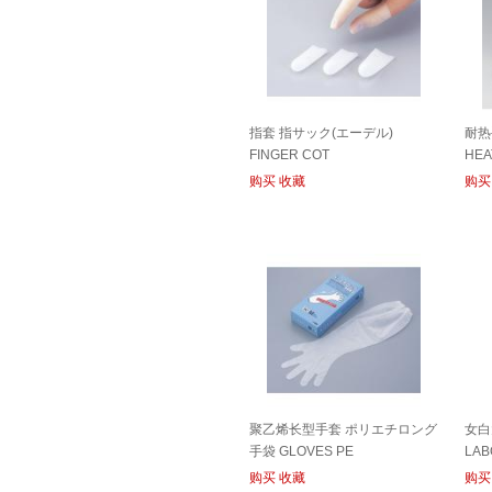
指套 指サック(エーデル)
耐热
FINGER COT
HEA
购买
收藏
购买
聚乙烯长型手套 ポリエチロング
女白
手袋 GLOVES PE
LAB
购买
收藏
购买