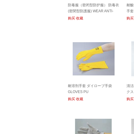
防毒服（密闭型防护服） 防毒衣
耐酸
(密閉型防護服) WEAR ANTI-
手套
POISON
GLO
购买
收藏
购买
耐溶剂手套 ダイローブ手袋
清洁
GLOVES PU
クスポ
购买
收藏
购买