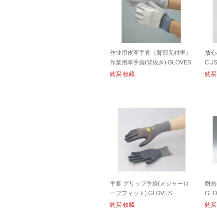
作业用皮革手套（背部无衬里）
放心
作業用革手袋(背抜き) GLOVES
CUS
LEATHER
购买
收藏
购买
手套 グリップ手袋(メジャーロ
耐热
ーブフィット) GLOVES
GLO
购买
收藏
购买