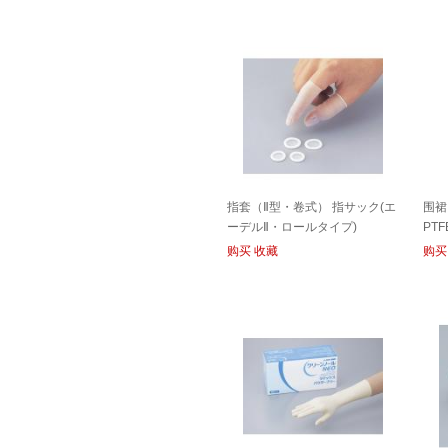
指套（Ⅱ型・卷式） 指サック(エ
围裙
ーデルⅡ・ロールタイプ)
PTF
FINGER COT
购买
收藏
购买