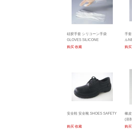
硅胶手套 シリコーン手袋
手套
GLOVES SILICONE
ルN
LAT
购买
收藏
购买
安全鞋 安全靴 SHOES SAFETY
橡皮
(溶剤
购买
收藏
购买