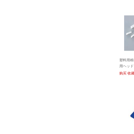
塑料用棉
用ヘッド 
购买
收