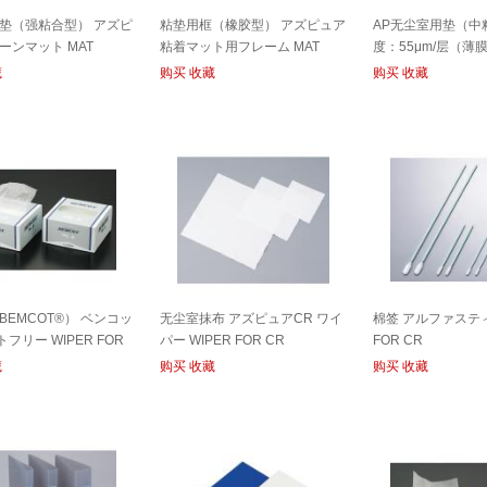
垫（强粘合型） アズピ
粘垫用框（橡胶型） アズピュア
AP无尘室用垫（中
ーンマット MAT
粘着マット用フレーム MAT
度：55μm/层（薄
FRAME
ュアクリーンマット 
藏
购买
收藏
购买
收藏
BEMCOT®） ベンコッ
无尘室抹布 アズピュアCR ワイ
棉签 アルファスティ
フリー WIPER FOR
パー WIPER FOR CR
FOR CR
藏
购买
收藏
购买
收藏