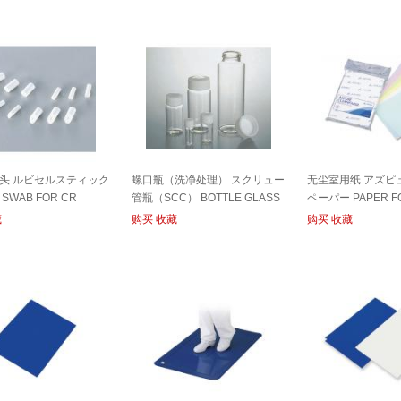
头 ルビセルスティック
螺口瓶（洗净处理） スクリュー
无尘室用纸 アズピ
SWAB FOR CR
管瓶（SCC） BOTTLE GLASS
ペーパー PAPER F
FOR CR
藏
购买
收藏
购买
收藏