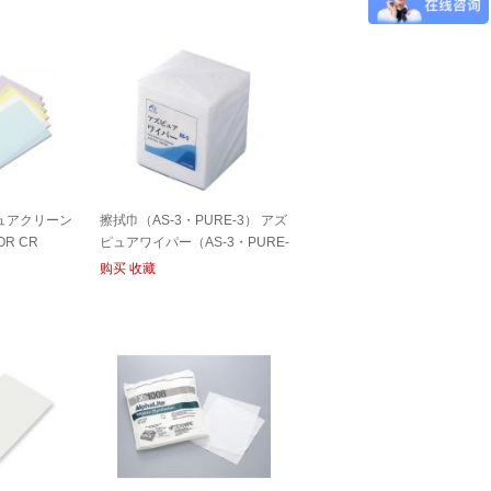
ュアクリーン
擦拭巾（AS-3・PURE-3） アズ
OR CR
ピュアワイパー（AS-3・PURE-
3） WIPER
购买
收藏