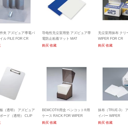
件夹 アズピュア導電パ
导电性无尘室用垫 アズピュア帯
无尘室用抹布 クリ
ル FILE FOR CR
電防止粘着マット MAT
WIPER FOR CR
藏
购买
收藏
购买
收藏
板（透明） アズピュア
BEMCOT®用盒 ベンコット®用
抹布（TRUE-3）
ボード（透明） CLIP
ケース RACK FOR WIPER
イパー WIPER
藏
购买
收藏
购买
收藏