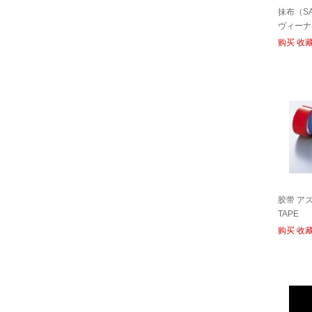
抹布（SAV
ヴィーナ
FOR CR
购买
收
胶带 ア
TAPE
购买
收