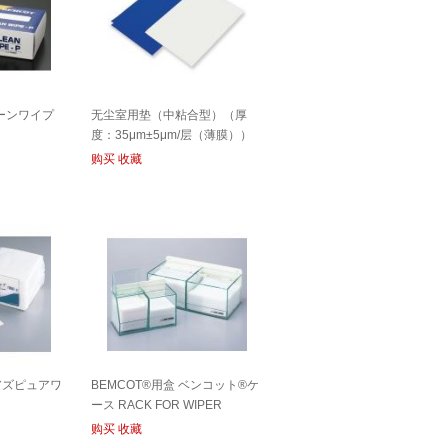
ーンワイプ
无尘室用垫（中粘合型）（厚
度：35μm±5μm/层（薄膜））
アズピュアクリーンマット MAT
购买
收藏
 アズピュアワ
BEMCOT®用盒 ベンコット®ケ
ース RACK FOR WIPER
购买
收藏