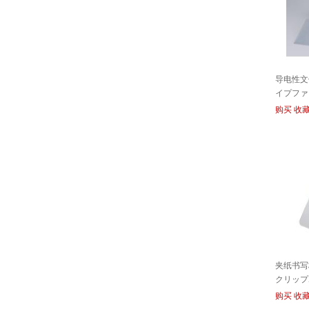
导电性文
イプファイ
购买
收
夹纸书写
クリップ
FOR CR
购买
收