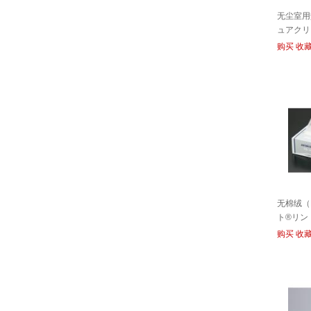
无尘室用
ュアクリ
购买
收
无棉绒（
ト®リント
CR
购买
收