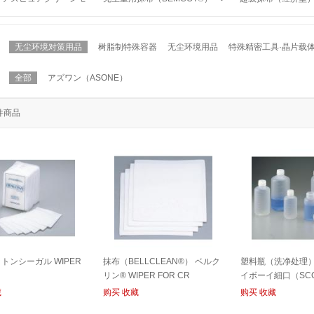
P
ンコット® WIPER FOR CR
イパー WIPER FOR
无尘环境对策用品
树脂制特殊容器
无尘环境用品
特殊精密工具·晶片载
全部
アズワン（ASONE）
件商品
トンシーガル WIPER
抹布（BELLCLEAN®） ベルク
塑料瓶（洗净处理）
リン® WIPER FOR CR
イボーイ細口（SCC）
PP FOR CR
藏
购买
收藏
购买
收藏