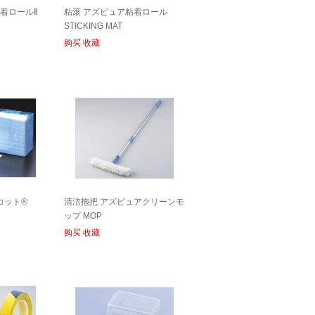
粘着ロールⅡ
粘滚 アズピュア粘着ロール
STICKING MAT
购买
收藏
コット®
清洁拖把 アズピュアクリーンモ
ップ MOP
购买
收藏