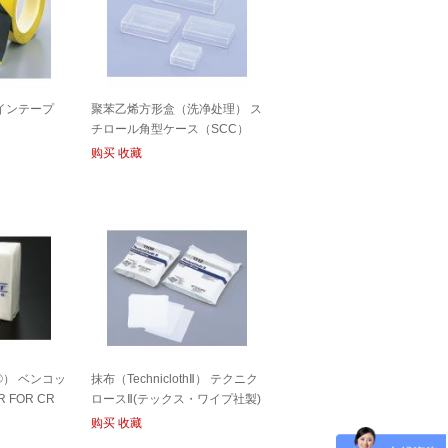
インテープ
聚苯乙烯方形盒（洗净处理） ス
チロール角型ケース（SCC）
CASE PS FOR CR
购买
收藏
®） ベンコッ
抹布（TechniclothⅡ） テクニク
 FOR CR
ロースⅡ(テックス・ワイプ社製)
WIPER FOR CR
购买
收藏