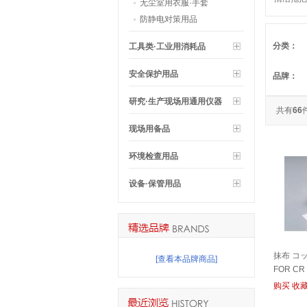
无尘室用衣服·手套
ップ MO
防静电对策用品
分类：
工具类·工业用消耗品
安全保护用品
品牌：
研究·生产现场用通用仪器
共有
66
现场用备品
环境检查用品
设备·保管用品
抹布 コッ
[查看本品牌商品]
FOR CR
购买
收