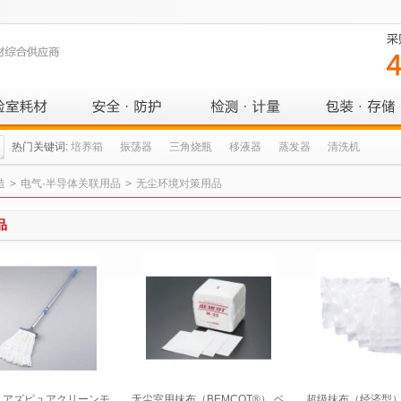
热门关键词:
培养箱
振荡器
三角烧瓶
移液器
蒸发器
清洗机
造
>
电气·半导体关联用品
>
无尘环境对策用品
品
 アズピュアクリーンモ
无尘室用抹布（BEMCOT®） ベ
超级抹布（经济型）