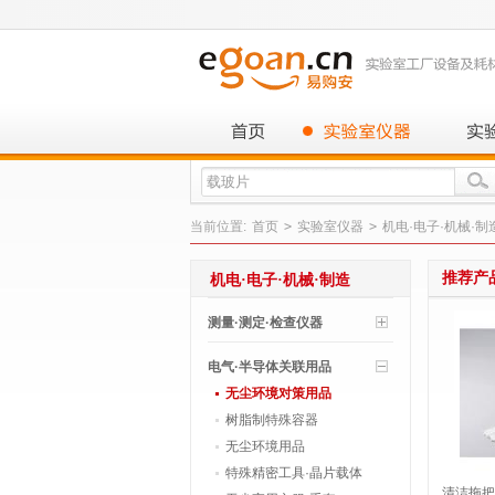
当前位置:
首页
>
实验室仪器
>
机电·电子·机械·制
推荐产
机电·电子·机械·制造
测量·测定·检查仪器
电气·半导体关联用品
无尘环境对策用品
树脂制特殊容器
无尘环境用品
特殊精密工具·晶片载体
清洁拖把