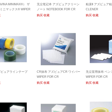
INA MINIMAX®） ザ
无尘笔记本 アズピュアクリーン
粘滚Ⅱ アズピュア
ミニマックス® WIPER
ノート NOTEBOOK FOR CR
CLENER
藏
购买
收藏
购买
收藏
ズピュアラインテープ
CR抹布 アズピュアCR ワイパー
无尘室用抹布 ベン
WIPER FOR CR
WIPER FOR CR
藏
购买
收藏
购买
收藏