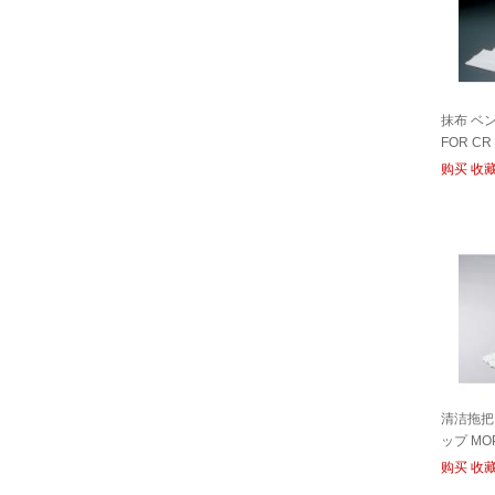
抹布 ベン
FOR CR
购买
收
清洁拖把
ップ MO
购买
收