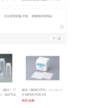
 CR
FOR CR
体
无尘室用衣服·手套
防静电对策用品
下一页
（细口） ア
抹布（BEMCOT®） ベンコット
 BOTTLE
® WIPER FOR CR
购买
收藏