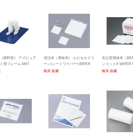
（塑料型） アズピュア
清洁布（薄抹布） ルビセルクリ
无尘室用抹布（BEM
ト用フレーム MAT
ーン(シートワイパー) WIPER
ンコット® WIPER 
FOR CR
藏
购买
收藏
购买
收藏