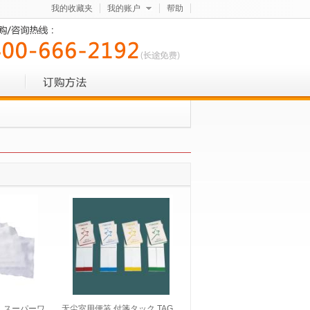
我的收藏夹
我的账户
帮助
 スーパーワ
无尘室用便笺 付箋タック TAG