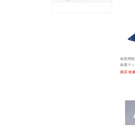
粘垫用框
粘着マッ
FRAME
购买
收