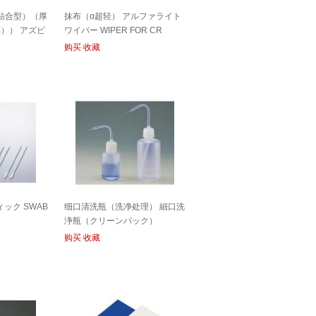
粘合型）（厚
抹布（α超轻） アルファライト
膜）） アズピ
ワイパー WIPER FOR CR
MAT
购买
收藏
ック SWAB
细口清洗瓶（洗净处理） 細口洗
浄瓶（クリーンパック）
BOTTLE PFA FOR CR
购买
收藏