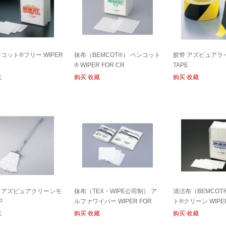
コット®フリー WIPER
抹布（BEMCOT®） ベンコット
胶带 アズピュアラ
® WIPER FOR CR
TAPE
藏
购买
收藏
购买
收藏
 アズピュアクリーンモ
抹布（TEX・WIPE公司制） ア
清洁布（BEMCOT
P
ルファワイパー WIPER FOR
ト®クリーン WIPER
CR
藏
购买
收藏
购买
收藏