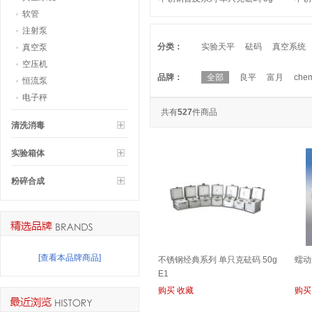
F2
10K
软管
注射泵
分类：
实验天平
砝码
真空系统
真空泵
空压机
品牌：
全部
良平
富月
che
恒流泵
Sciencetool圣斯特
OHAU
电子秤
共有
527
件商品
清洗消毒
实验箱体
粉碎合成
[查看本品牌商品]
不锈钢经典系列 单只克砝码 50g
蠕动
E1
购买
收藏
购买