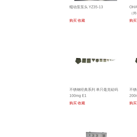
蠕动泵泵头 YZ35-13
OH
（外校
购买
收藏
购买
不锈钢经典系列 单只毫克砝码
不锈
100mg E1
200
购买
收藏
购买