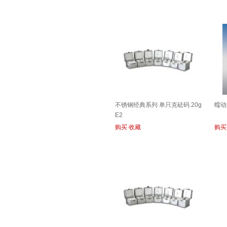
不锈钢经典系列 单只克砝码 20g
蠕动泵
E2
购买
收藏
购买