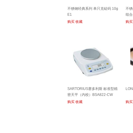
不锈钢经典系列 单只克砝码 10g
不锈
E1
组合
购买
收藏
购买
SARTORIUS赛多利斯 标准型精
LON
密天平（内校）BSA822-CW
820g
购买
收藏
购买