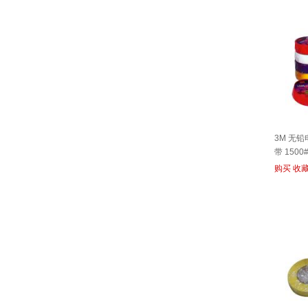
3M 无
带 1500
购买
收