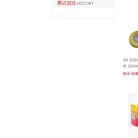
3M 无
带 160
购买
收