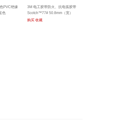
色PVC绝缘
3M 电工胶带防火、抗电弧胶带
 蓝色
Scotch™77# 50.8mm（宽）
购买
收藏