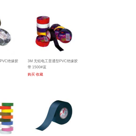
PVC绝缘胶
3M 无铅电工普通型PVC绝缘胶
带 1500#蓝
购买
收藏