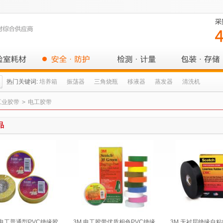
热门关键词:
培养箱
振荡器
三角烧瓶
移液器
蒸发器
清洗机
工业胶带
>
电工胶带
品
铅电工普通型PVC绝缘胶
3M 电工胶带优质相色PVC绝缘
3M 无衬层绝缘自