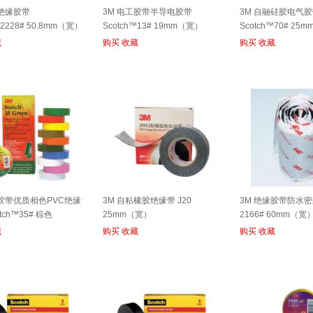
水绝缘胶带
3M 电工胶带半导电胶带
3M 自融硅胶电气
™2228# 50.8mm（宽）
Scotch™13# 19mm（宽）
Scotch™70# 25
藏
购买
收藏
购买
收藏
工胶带优质相色PVC绝缘
3M 自粘橡胶绝缘带 J20
3M 绝缘胶带防水
tch™35# 棕色
25mm（宽）
2166# 60mm（宽
藏
购买
收藏
购买
收藏