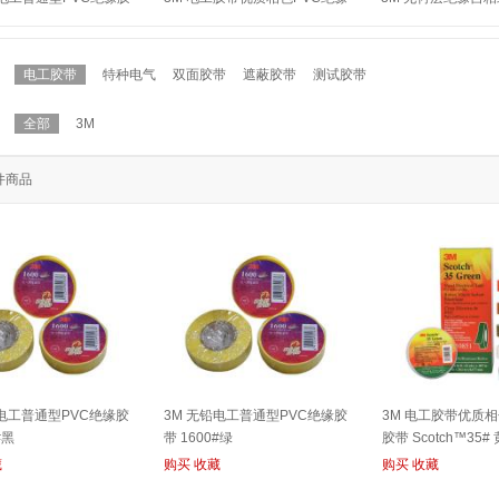
#黄
胶带 Scotch™35# 棕色
scotch™130C 1
电工胶带
特种电气
双面胶带
遮蔽胶带
测试胶带
全部
3M
件商品
铅电工普通型PVC绝缘胶
3M 无铅电工普通型PVC绝缘胶
3M 电工胶带优质相
#黑
带 1600#绿
胶带 Scotch™35#
藏
购买
收藏
购买
收藏