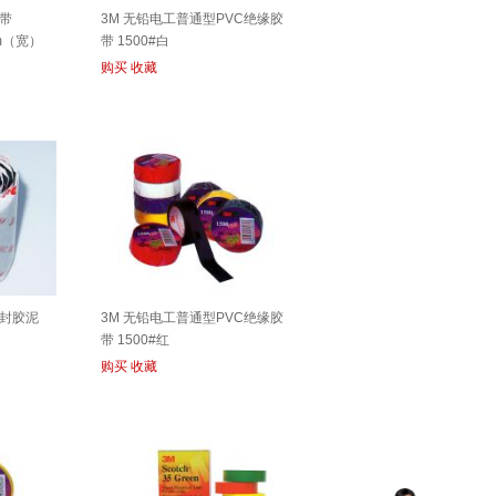
胶带
3M 无铅电工普通型PVC绝缘胶
mm（宽）
带 1500#白
购买
收藏
密封胶泥
3M 无铅电工普通型PVC绝缘胶
）
带 1500#红
购买
收藏