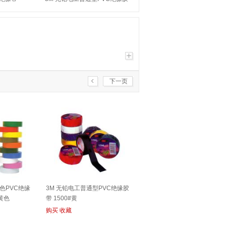
9mm（宽）
带 1600#黑
下一页
色PVC绝缘
3M 无铅电工普通型PVC绝缘胶
 黄色
带 1500#黄
购买
收藏