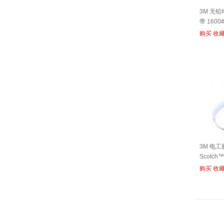
3M 无
带 1600
购买
收
3M 电
Scotch
购买
收