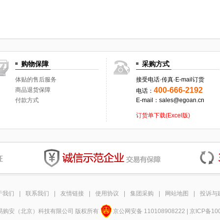
购物保障
采购方式
体贴的售后服务
接受电话·传真·E-mail订货
400-666-2192
商品退货保障
电话：
付款方式
E-mail：sales@egoan.cn
订货单下载(Excel版)
于我们
|
联系我们
|
友情链接
|
使用协议
|
集团采购
|
网站地图
|
投诉与
12 易购安（北京）科技有限公司 版权所有
京公网安备 110108908222 | 京ICP备10