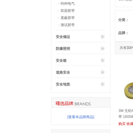
特种电气
带 1600
双面胶带
遮蔽胶带
分类：
测试胶带
品牌：
安全储运
共有
33
防爆照明
安全箱
道路安全
安全地垫
3M 无
带 1600
[查看本品牌商品]
购买
收