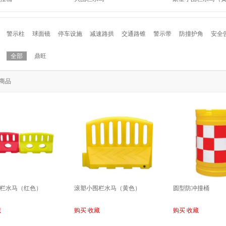
警示柱
球面镜
停车设施
减速路拱
交通路锥
警示带
防撞护角
安全
全部
鼎旺
商品
栏水马（红色）
滚塑小围栏水马（黄色）
圆型防冲撞桶
藏
购买
收藏
购买
收藏