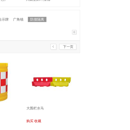
告示牌
广角镜
防撞隔离
下一页
大围栏水马
购买
收藏