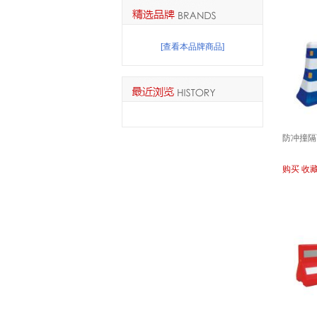
[查看本品牌商品]
防冲撞隔
购买
收