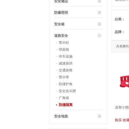
安全储运
防爆照明
分类：
安全箱
品牌：
道路安全
警示柱
共有
9
件
球面镜
停车设施
减速路拱
交通路锥
警示带
防撞护角
安全告示牌
广角镜
防撞隔离
滚塑小围
安全地垫
购买
收