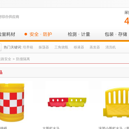
热门关键词:
培养箱
振荡器
三角烧瓶
移液器
蒸发器
清洗机
道路安全
>
防撞隔离
品
撞桶
大围栏水马
滚塑小围栏水马（