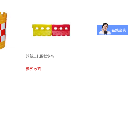
滚塑三孔围栏水马
购买
收藏