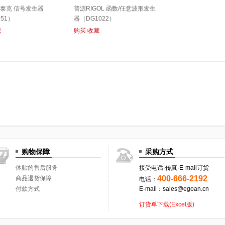
nix泰克 信号发生器
普源RIGOL 函数/任意波形发生
251）
器（DG1022）
藏
购买
收藏
购物保障
采购方式
体贴的售后服务
接受电话·传真·E-mail订货
400-666-2192
商品退货保障
电话：
付款方式
E-mail：sales@egoan.cn
订货单下载(Excel版)