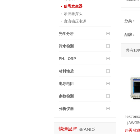
（AFG3
信号发生器
示波器探头
分类：
直流稳压电源
光学分析
品牌：
污水检测
共有
10
PH、ORP
材料性质
电导电阻
参数检测
分析仪器
Tektro
（AWG5
购买
收