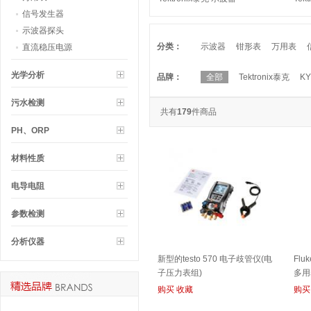
（TDS2022C）
（T
信号发生器
示波器探头
分类：
示波器
钳形表
万用表
直流稳压电源
光学分析
品牌：
全部
Tektronix泰克
K
污水检测
共有
179
件商品
PH、ORP
材料性质
电导电阻
参数检测
分析仪器
新型的testo 570 电子歧管仪(电
Fl
子压力表组)
多用
购买
收藏
购买