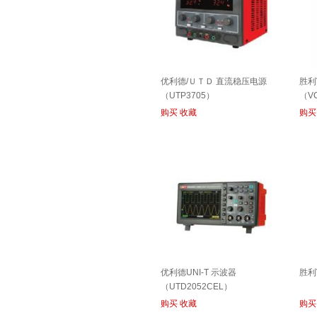
优利德/ＵＴＤ 直流稳压电源
胜利
（UTP3705）
（V
购买
收藏
购买
优利德UNI-T 示波器
胜利V
（UTD2052CEL）
购买
收藏
购买