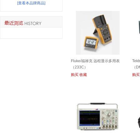
[查看本品牌商品]
Fluke/福禄克 远程显示多用表
Tek
（233C）
（D
购买
收藏
购买