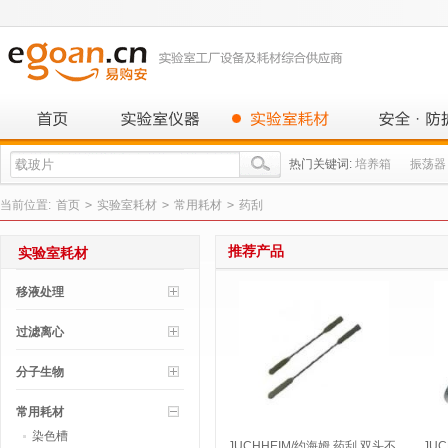
热门关键词:
培养箱
振荡器
当前位置:
首页
>
实验室耗材
>
常用耗材
>
药刮
推荐产品
实验室耗材
移液处理
过滤离心
分子生物
常用耗材
染色槽
JUCHHEIM/约海姆 药刮 双头不
JU