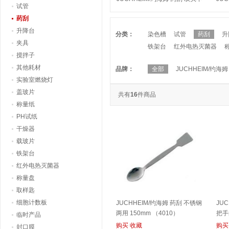
试管
锈钢 250mm （4008）
两用 
药刮
升降台
分类：
染色槽
试管
药刮
升
夹具
铁架台
红外电热灭菌器
搅拌子
其他耗材
品牌：
全部
JUCHHEIM/约海姆
实验室燃烧灯
盖玻片
共有
16
件商品
称量纸
PH试纸
干燥器
载玻片
铁架台
红外电热灭菌器
称量盘
取样匙
细胞计数板
JUCHHEIM/约海姆 药刮 不锈钢
JU
两用 150mm （4010）
把手
临时产品
购买
收藏
购买
封口膜