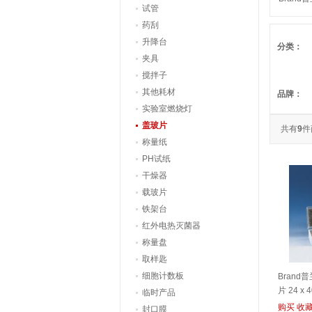
试管
胞计数板 2
药刮
（7230
升降台
分类：
夹具
搅拌子
其他耗材
品牌：
实验室燃烧灯
盖玻片
共有
9
件
称量纸
PH试纸
干燥器
载玻片
铁架台
红外电热灭菌器
称量盘
取样匙
细胞计数板
Brand
片 24 x 
临时产品
购买
收
封口膜