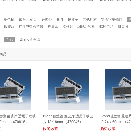
2 x 30mm
胞计数板 20 x 26mm
片 24 x 40 mm （4
16）
（723015）
染色槽
试管
药刮
升降台
夹具
搅拌子
其他耗材
实验室燃烧灯
铁架台
红外电热灭菌器
称量盘
取样匙
细胞计数板
临时产品
封口膜
全部
Brand普兰德
商品
普兰德 盖玻片 适用于载玻
Brand普兰德 盖玻片 适用于载玻
Brand普兰德 盖玻
40 mm （470816）
片 18*18mm （470045）
片 24 x 60mm （4
藏
购买
收藏
购买
收藏