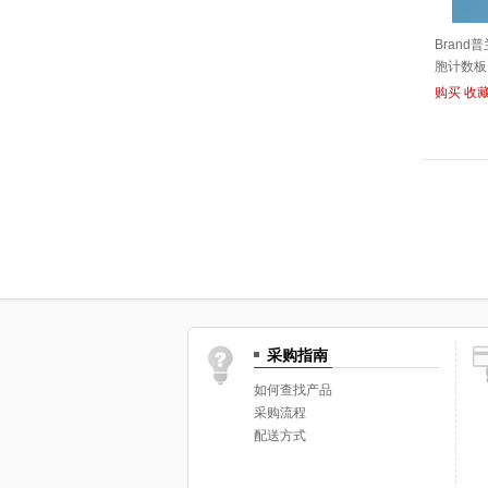
Brand
胞计数板 2
（7230
购买
收
采购指南
如何查找产品
采购流程
配送方式