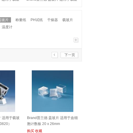
70816）
片 24 x 24mm （470060）
盖玻片
称量纸
PH试纸
干燥器
载玻片
温度计
下一页
片 适用于载玻
Brand普兰德 盖玻片 适用于血细
70820）
胞计数板 20 x 26mm
（723015）
购买
收藏