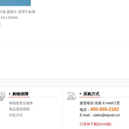
普兰德 盖玻片 适用于血细
4 x 24mm
14）
藏
购物保障
采购方式
体贴的售后服务
接受电话·传真·E-mail订货
400-666-2192
商品退货保障
电话：
付款方式
E-mail：sales@egoan.cn
订货单下载(Excel版)