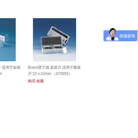
片 适用于血细
Brand普兰德 盖玻片 适用于载玻
m
片 22 x 22mm （470055）
购买
收藏