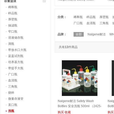
容量盛液
Bottles 安全洗瓶 500ml （2425-
Bot
稀释瓶
0501）
（DS
样品瓶
分类：
稀释瓶
样品瓶
厚壁瓶
厚壁瓶
广口瓶
血清瓶
三角瓶
抽滤瓶
窄口瓶
品牌：
全部
Nalgene耐洁
WH
溶液储存瓶
滴瓶
共有
13
件商品
带放水口大瓶
蓝盖试剂瓶
培养基方瓶
带提手大瓶
广口瓶
血清瓶
三角瓶
烧杯
微量存液管
Nalgene耐洁 Safety Wash
Nal
直口瓶
Bottles 安全洗瓶 500ml （2425-
Bot
洗瓶
0501）
（DS
购买
收藏
购买