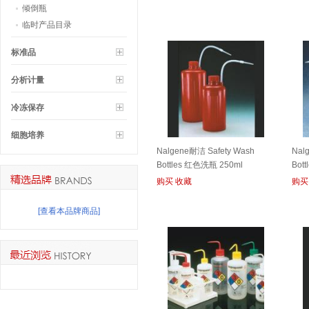
倾倒瓶
临时产品目录
标准品
分析计量
冷冻保存
细胞培养
Nalgene耐洁 Safety Wash
Nal
Bottles 红色洗瓶 250ml
Bot
（DS2404-0250）
050
购买
收藏
购买
[查看本品牌商品]