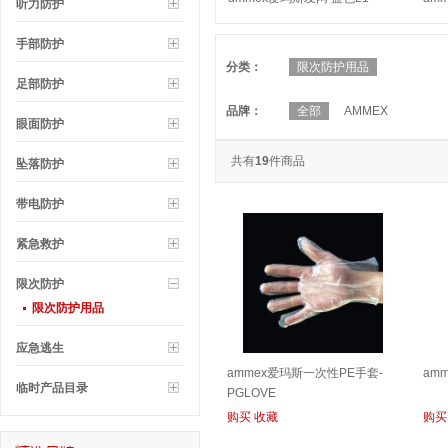
听力防护
HN21BRC
HN
手部防护
分类：
限次防护用品
足部防护
品牌：
全部
AMMEX
眼面防护
共有
19
件商品
坠落防护
带电防护
紧急救护
限次防护
限次防护用品
应急逃生
ammex爱玛斯一次性PE手套-
am
临时产品目录
PGLOVE
购买
收藏
购买