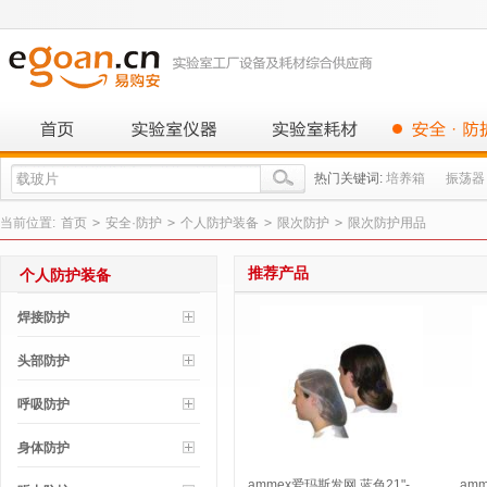
热门关键词:
培养箱
振荡器
当前位置:
首页
>
安全·防护
>
个人防护装备
>
限次防护
>
限次防护用品
推荐产品
个人防护装备
焊接防护
头部防护
呼吸防护
身体防护
ammex爱玛斯发网 蓝色21"-
am