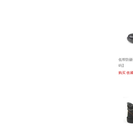
低帮防砸安
码】
购买
收