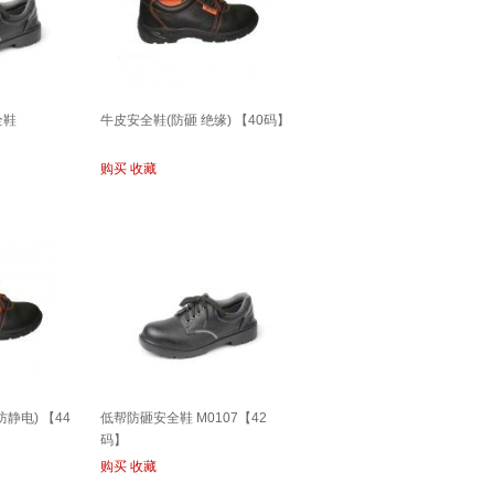
全鞋
牛皮安全鞋(防砸 绝缘) 【40码】
购买
收藏
静电) 【44
低帮防砸安全鞋 M0107【42
码】
购买
收藏