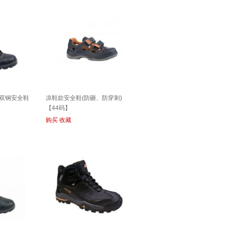
高帮双钢安全鞋
凉鞋款安全鞋(防砸、防穿刺)
【44码】
购买
收藏