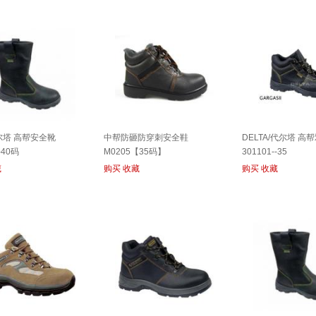
代尔塔 高帮安全靴
中帮防砸防穿刺安全鞋
DELTA/代尔塔 
-40码
M0205【35码】
301101--35
藏
购买
收藏
购买
收藏