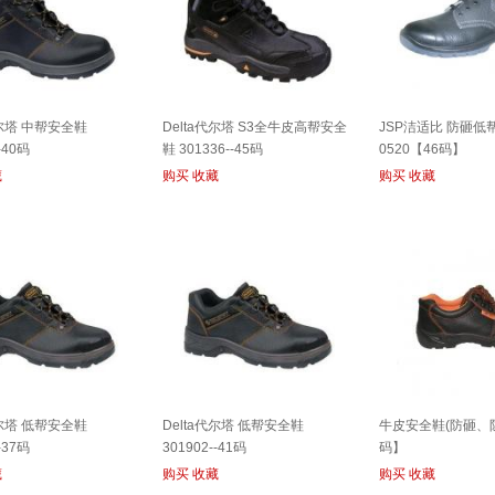
代尔塔 中帮安全鞋
Delta代尔塔 S3全牛皮高帮安全
JSP洁适比 防砸低帮
-40码
鞋 301336--45码
0520【46码】
藏
购买
收藏
购买
收藏
代尔塔 低帮安全鞋
Delta代尔塔 低帮安全鞋
牛皮安全鞋(防砸、防
-37码
301902--41码
码】
藏
购买
收藏
购买
收藏