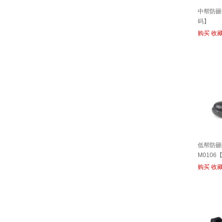
中帮防砸安
码】
购买
收
低帮防砸
M0106
购买
收