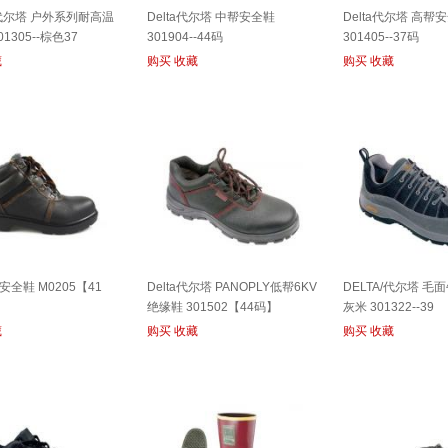
/代尔塔 户外系列耐高温
Delta代尔塔 中帮安全鞋
Delta代尔塔 高帮
1305--棕色37
301904--44码
301405--37码
藏
购买
收藏
购买
收藏
全鞋 M0205【41
Delta代尔塔 PANOPLY低帮6KV
DELTA/代尔塔 毛
绝缘鞋 301502【44码】
灰米 301322--39
藏
购买
收藏
购买
收藏