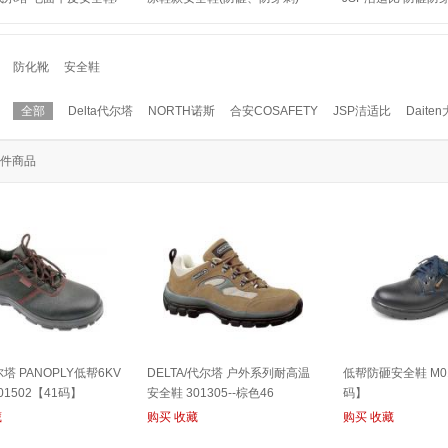
322--45
【39码】
帮安全鞋 06-0602
防化靴
安全鞋
全部
Delta代尔塔
NORTH诺斯
合安COSAFETY
JSP洁适比
Daite
件商品
尔塔 PANOPLY低帮6KV
DELTA/代尔塔 户外系列耐高温
低帮防砸安全鞋 M01
01502【41码】
安全鞋 301305--棕色46
码】
藏
购买
收藏
购买
收藏