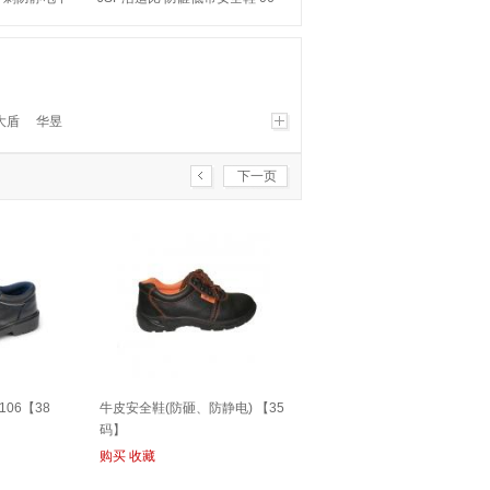
S1P【44码】
0520【43码】
n大盾
华昱
下一页
06【38
牛皮安全鞋(防砸、防静电) 【35
码】
购买
收藏