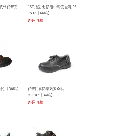
经典双钢低帮安
JSP洁适比 防砸中帮安全鞋 06-
0602【44码】
购买
收藏
缘) 【38码】
低帮防砸防穿刺安全鞋
M0107【34码】
购买
收藏