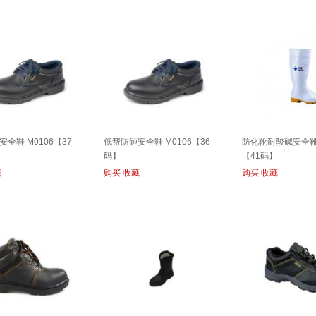
全鞋 M0106【37
低帮防砸安全鞋 M0106【36
防化靴耐酸碱安全
码】
【41码】
藏
购买
收藏
购买
收藏