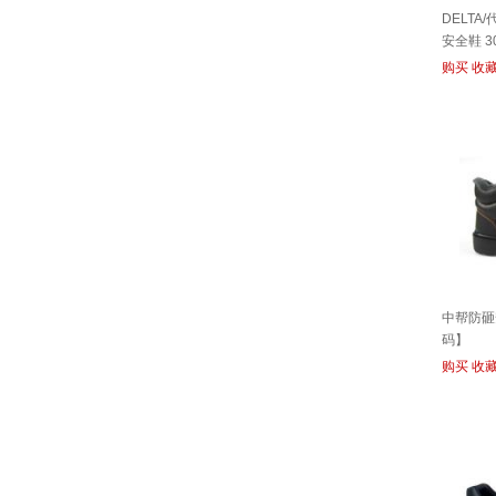
DELTA
安全鞋 30
购买
收
中帮防砸安
码】
购买
收