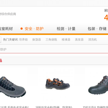
热门关键词:
培养箱
振荡器
三角烧瓶
移液器
蒸发器
清洗机
部防护
品
/代尔塔 毛面牛皮安全鞋/
凉鞋款安全鞋(防砸、防穿刺)
JSP洁适比 防砸防