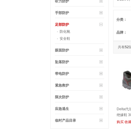
听力防护
灰米 301
手部防护
分类：
足部防护
防化靴
品牌：
安全鞋
共有
521
眼面防护
坠落防护
带电防护
紧急救护
限次防护
应急逃生
Delta代
绝缘鞋 3
临时产品目录
购买
收