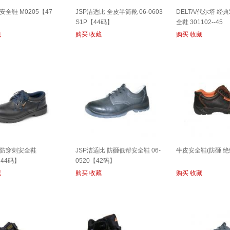
全鞋 M0205【47
JSP洁适比 全皮半筒靴 06-0603
DELTA/代尔塔 
S1P【44码】
全鞋 301102--45
藏
购买
收藏
购买
收藏
防穿刺安全鞋
JSP洁适比 防砸低帮安全鞋 06-
牛皮安全鞋(防砸 绝
【44码】
0520【42码】
藏
购买
收藏
购买
收藏