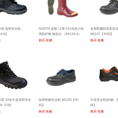
代尔塔 低帮安全鞋
NORTH 诺斯 12英寸红色电力伤
低帮防砸防穿刺安
-41码
害防护靴 钢包头 （R6130-6）
M0107【35码】
藏
购买
收藏
购买
收藏
代尔塔 S3全牛皮高帮安全
低帮防砸安全鞋 M0106【40
牛皮安全鞋(防砸、防
6--37码
码】
码】
藏
购买
收藏
购买
收藏