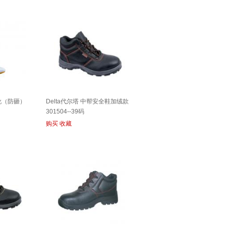
靴（防砸）
Delta代尔塔 中帮安全鞋加绒款
301504--39码
购买
收藏