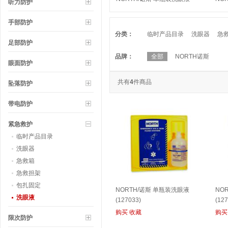
听力防护
(127032)
(127
手部防护
分类：
临时产品目录
洗眼器
急
足部防护
品牌：
全部
NORTH诺斯
眼面防护
共有
4
件商品
坠落防护
带电防护
紧急救护
临时产品目录
洗眼器
急救箱
急救担架
包扎固定
NORTH/诺斯 单瓶装洗眼液
NO
洗眼液
(127033)
(127
购买
收藏
购买
限次防护