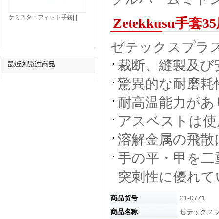
ケミスターフィット手袋|||
Zetekkusu手套35厘
Ｍ １０双入/柯先生合适的手
套| | | M 10双输入
ゼテックスプラス™耐
裁断、縫製及び
驚異的な耐磨耗
耐高温能力があ
アスベストは使
溶解金属の飛散
手の平・甲を二
突刺性に優れて
商品货号
21-0771
商品名称
ゼテックス