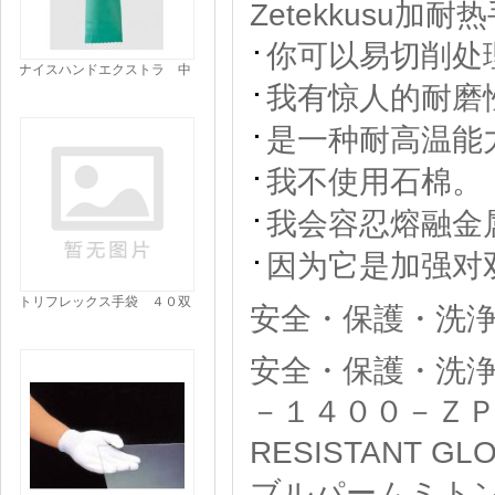
Zetekkusu加
你可以易切削处
ナイスハンドエクストラ 中
我有惊人的耐磨
厚手|||Ｍ グリーン １双入/
是一种耐高温能
我不使用石棉。
我会容忍熔融金
因为它是加强对
トリフレックス手袋 ４０双
安全・保護・洗浄
入|||２Ｄ７２５３Ｊ ７ 届
出/7通知2D7253J |鸟挠手套
40双项| |
安全・保護・洗浄
－１４００－ＺＰ
RESISTANT 
ブルパームミト