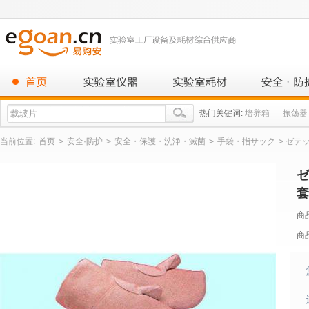
热门关键词:
培养箱
振荡器
当前位置:
首页
>
安全·防护
>
安全・保護・洗浄・滅菌
>
手袋・指サック
>
ゼテック
ゼ
套3
商
商