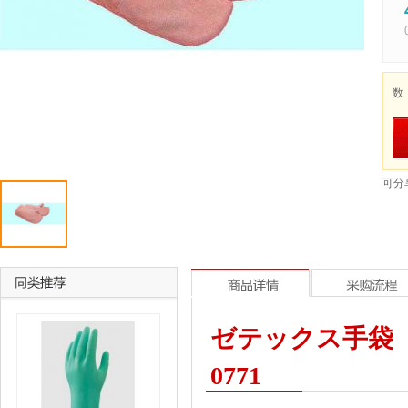
数
可分
ゼテックス手袋 ３
0771