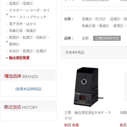
温度計・湿度計
置|||ＭＰ５０/梅特勒全自动熔点
テスター・レコーダ・タイ
仪| | | MP50
マー・ストップウォッチ
分类：
流量計・圧力計
温度計・湿
電子天秤・はかり
気象計器・風速計
硬度計・
気象計器・風速計
硬度計・粘度計・回転計・
品牌：
全部
三商(SANSYO)
膜厚計
水分計・密度計・比重計
共有
4
件商品
融点測定装置
[查看本品牌商品]
三商 融点測定器|||ＳＭＰ－３
自動
００/
购买
收藏
购买