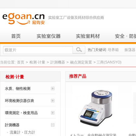
热门关键词:
培养箱
振荡器
当前位置:
首页
>
检测·计量
>
計測機器
>
融点測定装置
>
三商(SANSYO)
推荐产品
检测·计量
水质、物性检测
环境检测仪器仪表
環境測定・検査用品
計測機器
流量計・圧力計
メトラー 全自動融点測定装
自動