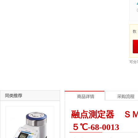
数
可分
融点測定器 ＳＭ
５℃-68-0013