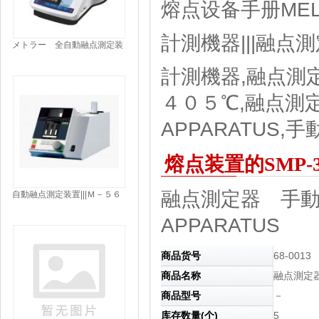
熔点设备手册MEL
計測機器|||融点
メトラー 全自動融点測定装
置|||ＭＰ５０/梅特勒全自动熔
点仪| | | MP50
計測機器,融点測
４０５℃,融点測定器
APPARATUS,
熔点装置的SMP-30
融点測定器 手動式 
自動融点測定装置|||Ｍ－５６
５/
APPARATUS
商品货号
68-0013
商品名称
融点測定器
商品型号
－
库存数量(个)
5