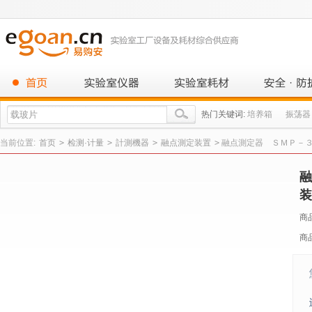
热门关键词:
培养箱
振荡器
当前位置:
首页
>
检测·计量
>
計測機器
>
融点測定装置
>
融点測定器 ＳＭＰ－３００
融
装
商
商