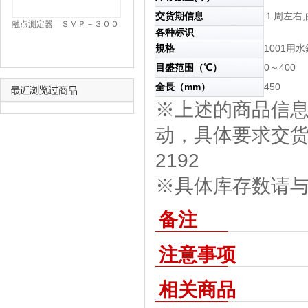
交货期信息
１周左右
融点測定器 ＳＭＰ－３００
各种标识
用|||水銀温度計 －５～４０
規格
1001用
５℃/熔点装置的SMP-300 | | |
水银温度计-5〜405℃
目盛范围（℃）
0～400
全長（mm）
450
※上述的商品信
动，具体要求交货期
2192
※具体库存数请与我
备注
注意事项
相关商品