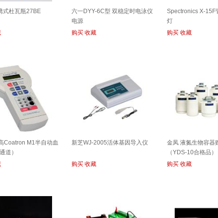
携式杜瓦瓶27BE
六一DYY-6C型 双稳定时电泳仪
Spectronics X-
电源
灯
藏
购买
收藏
购买
收藏
高Coatron M1半自动血
新芝WJ-2005活体基因导入仪
金凤 液氮生物容器
通道）
（YDS-10合格品）
藏
购买
收藏
购买
收藏