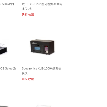
0 Slimvis白
六一DYCZ-23A型 小型单垂直电
泳仪(槽)
购买
收藏
00E Select系
Spectronics XLE-1000A紫外交
联仪
购买
收藏