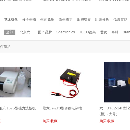
入仪
电泳成像
分子生物
生化免疫
微生物学
细胞培养
组织分析
低温存储
全部
北京六一
国产品牌
Spectronics
TECO德高
君意
泰林
Bra
Sciencetool圣斯特
普朗Perlong
ITL
LOSER
ARKRAY京都
科迪
金
Taylor-Wharton 泰莱华顿
龙扬
优利特URIT
Alpha阿尔法
赛诺迈德Sunost
件商品
interscience
亚力恩
invitrogen
沪西
嘉鹏
SONICS
凯弘
MVE
Ac
益迪
Kodak柯达
雷杜Rayto
医大
ABI
Gonotec高能泰克
亚泰科隆
ad伯乐 1575型强力洗板机
君意JY-ZY3型转移电泳槽
六一DYCZ-24F型
(槽)（大号）
藏
购买
收藏
购买
收藏