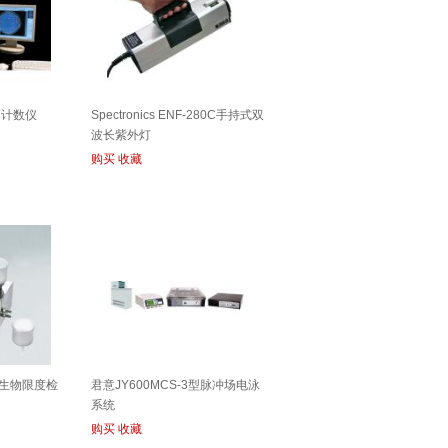
落计数仪
Spectronics ENF-280C手持式双
波长紫外灯
购买
收藏
微生物限度检
君意JY600MCS-3型脉冲场电泳
系统
购买
收藏