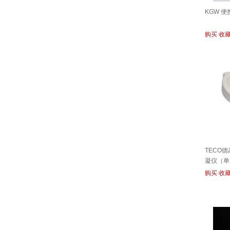
KGW 便
购买
收
TECO德
凝仪（单
购买
收