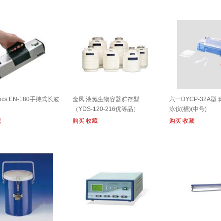
onics EN-180手持式长波
金凤 液氮生物容器贮存型
六一DYCP-32A型
（YDS-120-216优等品）
泳仪(槽)(中号)
藏
购买
收藏
购买
收藏