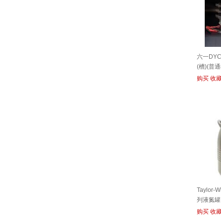
六一DYC
(槽)(普
购买
收
Taylor
列液氮罐
购买
收