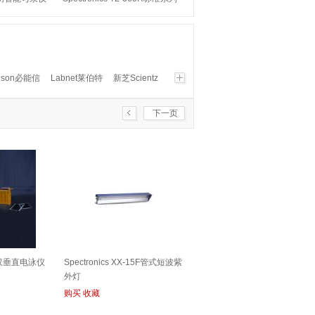
紫外透射仪
nson必能信
Labnet莱伯特
新芝Scientz
凤
亚西
维科
crystal精骐
KGW
ik
Bio-Tek宝特
Thermo热电
UVP
下一页
curi
迅数
Bio-Rad伯乐
郎基longgene
鸿基
山富
Tecan帝肯
CEM
PeqLab
 双垂直电泳仪
Spectronics XX-15F管式短波紫
外灯
购买
收藏