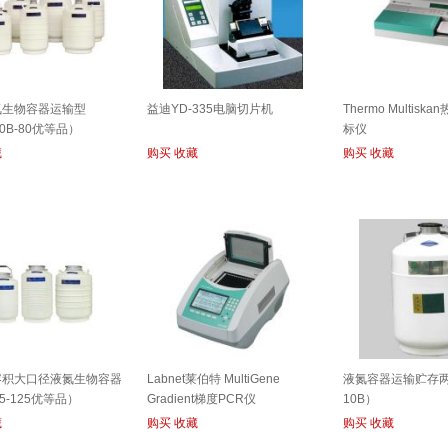
氮生物容器运输型
益迪YD-335电脑切片机
Thermo Multiska
30B-80优等品）
标仪
藏
购买
收藏
购买
收藏
容积大口径液氮生物容器
Labnet莱伯特 MultiGene
液氮容器运输贮存两
15-125优等品）
Gradient梯度PCR仪
10B）
藏
购买
收藏
购买
收藏