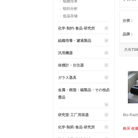
细胞培养
组织分析
低温存储
分类：
化学·制约·食品·研究所
品牌：
組織培養・濾過製品
共有
734
汎用機器
体積計・分注器
ガラス器具
金属・樹脂・磁製品・その他必
需品
研究室·工厂用容器
Bio-R
化学·制药·食品·研究所
购买
收