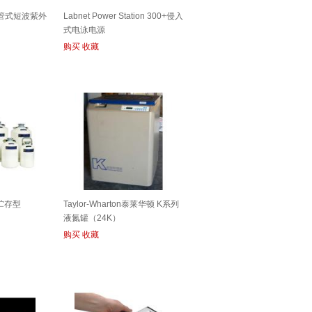
15F管式短波紫外
Labnet Power Station 300+侵入
式电泳电源
购买
收藏
贮存型
Taylor-Wharton泰莱华顿 K系列
液氮罐（24K）
购买
收藏