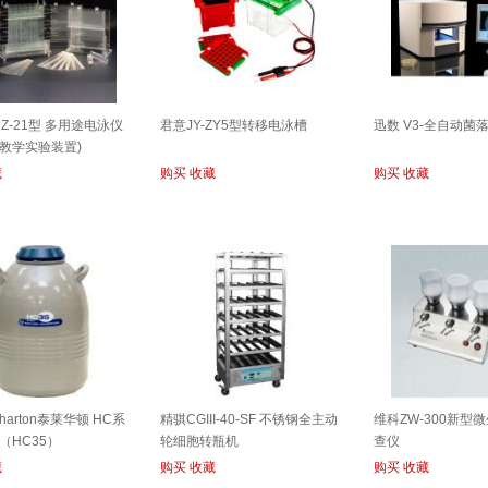
Z-21型 多用途电泳仪
君意JY-ZY5型转移电泳槽
迅数 V3-全自动菌
通教学实验装置)
藏
购买
收藏
购买
收藏
-Wharton泰莱华顿 HC系
精骐CGIII-40-SF 不锈钢全主动
维科ZW-300新型
（HC35）
轮细胞转瓶机
查仪
藏
购买
收藏
购买
收藏