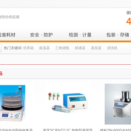
热门关键词:
培养箱
振荡器
三角烧瓶
移液器
蒸发器
清洗机
品
-100A自动部份收集器
新芝SCIENTZ-2C 智能型基因导
维科ZW-800D全