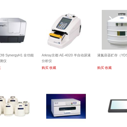
k宝特 SynergyH1 全功能
Arkray京都 AE-4020 半自动尿液
液氮容器贮存（YDS-
测仪
分析仪
藏
购买
收藏
购买
收藏