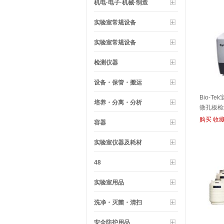
机电·电子·机械·制造
实验室常规设备
实验室常规设备
检测仪器
设备・保管・搬运
Bio-Te
培养・分离・分析
微孔板检
购买
收
容器
实验室仪器及耗材
48
实验室用品
洗净・灭菌・清扫
安全防护用品