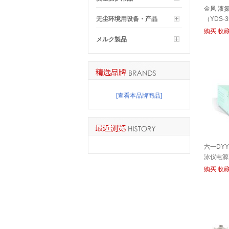
金凤 液
无尘环境用设备・产品
（YDS-
购买
收
メルク製品
[查看本品牌商品]
六一DYY
泳仪电源
购买
收