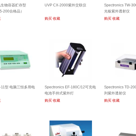
氮生物容器贮存型
UVP CX-2000紫外交联仪
Spectronics TW-30
35-200合格品）
光板紫外透射仪
藏
购买
收藏
购买
收藏
-11型 电脑三恒多用电
Spectronics EF-180C/12可充电
Spectronics TD-20
电池手持式紫外灯
列紫外透射仪
藏
购买
收藏
购买
收藏