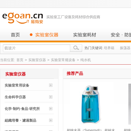
热门关键词:
培养箱
振荡器
当前位置:
首页
>
实验室仪器
>
实验室常规设备
>
纯水机
推荐产品
实验室仪器
实验室常用设备
生命科学仪器
化学·制约·食品·研究所
組織培養・濾過製品
超纯水器（Synergy®） 超純水
超纯