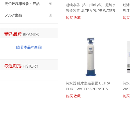
无尘环境用设备・产品
超纯水器（Simplicity®） 超純水
过滤
製造装置 ULTRA PUPE WATER
FIL
メルク製品
APPRATUS
购买
收藏
购买
[查看本品牌商品]
纯水器 純水製造装置 ULTRA
纯水
PURE WATER APPRATUS
WAT
购买
收藏
购买