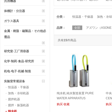
汎用機器
製造装置 ULTRA PUPE WATER
WAT
APPRATUS
体積計・分注器
分类：
恒温器・干燥器
加热・冷却
ガラス器具
品牌：
全部
アズワン（ASONE
金属・樹脂・磁製品・その他必
需品
共有
15
件商品
研究室·工厂用容器
化学·制药·食品·研究所
机电·电子·机械·制造
实验室常规设备
恒温器・干燥器
加热・冷却机器
纯水机 純水製造装置 PURE
中央
WATER APPARATUS
CEN
搅拌机器
购买
收藏
购买
搅拌・振荡机器
纯水机