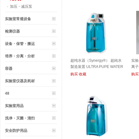
加压・减压泵
实验室常规设备
检测仪器
设备・保管・搬运
培养・分离・分析
超纯水器（Synergy®） 超純水
实验
製造装置 ULTRA PUPE WATER
离子
容器
APPRATUS
換樹
购买
收藏
购买
EXC
实验室仪器及耗材
48
实验室用品
洗净・灭菌・清扫
安全防护用品