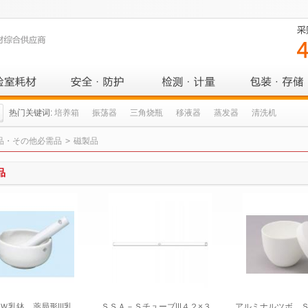
热门关键词:
培养箱
振荡器
三角烧瓶
移液器
蒸发器
清洗机
品・その他必需品
>
磁製品
品
Ｗ乳鉢 薬局形|||乳
ＳＳＡ－Ｓチューブ|||４２×３
アルミナルツボ 