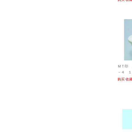
ＭＴ印 
－４ １
购买
收