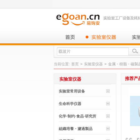
当前位置:
首页
>
实验室仪器
>
金属・樹脂・磁製
推荐产
实验室仪器
实验室常用设备
生命科学仪器
化学·制约·食品·研究所
組織培養・濾過製品
ＣＣ Ｃ