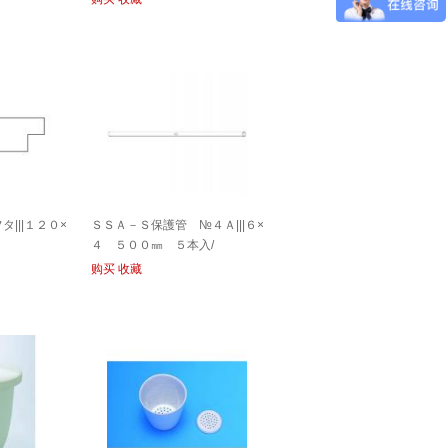
|||１２０×
ＳＳＡ－Ｓ保護管 №４Ａ|||６×
４ ５００㎜ ５本入/
购买
收藏