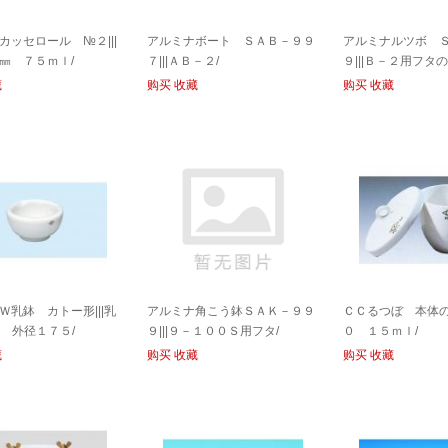
カッセロール №２|||
アルミナボート ＳＡＢ－９９
アルミナルツボ 
㎜ ７５ｍｌ/
７|||ＡＢ－２/
９|||Ｂ－２用フタの
藏
购买
收藏
购买
收藏
Ｗ乳鉢 カトー形|||乳
アルミナ角こう鉢ＳＡＫ－９９
ＣＣるつぼ 本体のみ
 外径１７５/
９|||９－１００Ｓ用フタ/
０ １５ｍｌ/
藏
购买
收藏
购买
收藏