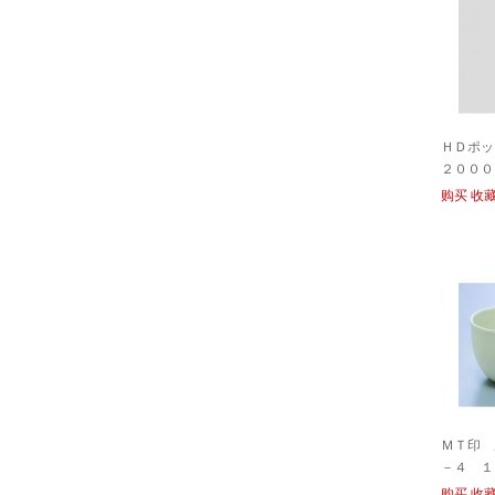
ＨＤポッ
２０００
购买
收
ＭＴ印 
－４ １
购买
收