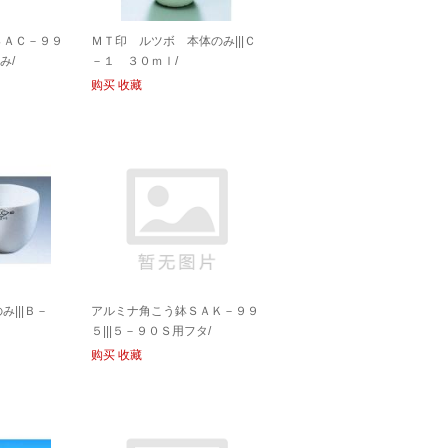
ＳＡＣ－９９
ＭＴ印 ルツボ 本体のみ|||Ｃ
み/
－１ ３０ｍｌ/
购买
收藏
|||Ｂ－
アルミナ角こう鉢ＳＡＫ－９９
５|||５－９０Ｓ用フタ/
购买
收藏