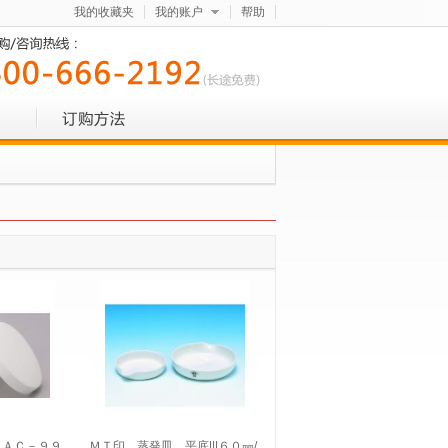
我的收藏夹
我的账户
帮助
ＳＡＣ－９９
ＭＴ印 蒸発皿 平底|||６０㎜/