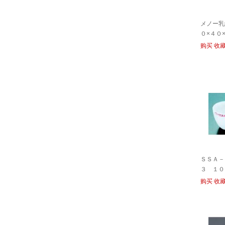
メノー乳
０×４０×
购买
收
ＳＳＡ－
３ １０
购买
收