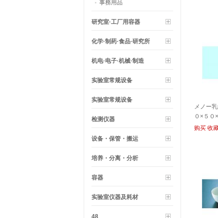
事務用品
研究室·工厂用容器
化学·制药·食品·研究所
机电·电子·机械·制造
实验室常规设备
实验室常规设备
メノー乳
０×５０×
检测仪器
购买
收
设备・保管・搬运
培养・分离・分析
容器
实验室仪器及耗材
48