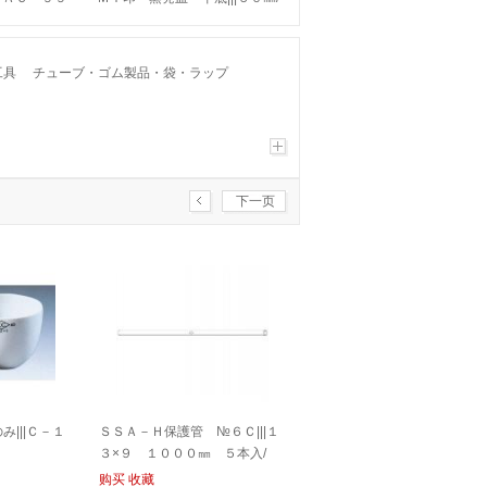
/
工具
チューブ・ゴム製品・袋・ラップ
下一页
|||Ｃ－１
ＳＳＡ－Ｈ保護管 №６Ｃ|||１
３×９ １０００㎜ ５本入/
购买
收藏