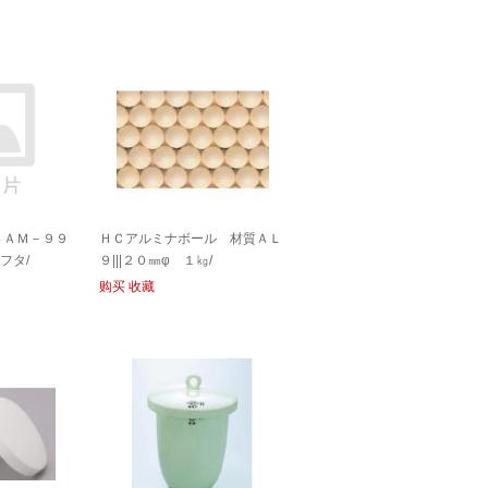
ＳＡＭ－９９
ＨＣアルミナボール 材質ＡＬ
フタ/
９|||２０㎜φ １㎏/
购买
收藏