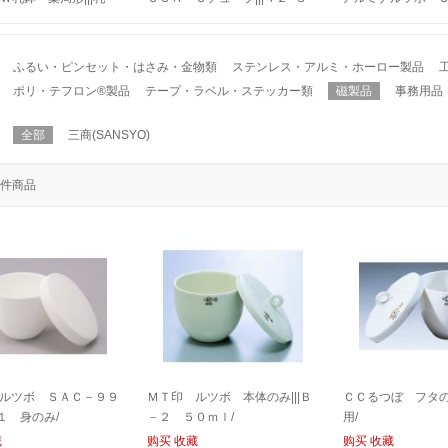
１３０/
５ ６００㎜/
９|||Ｂ－４ 身のみ
ふるい・ピンセット・はさみ・金物類
ステンレス・アルミ・ホーロー製品
ポリ・テフロン®製品
テープ・ラベル・ステッカー類
磁製品
事務用品
全部
三商(SANSYO)
件商品
ルツボ ＳＡＣ－９９
ＭＴ印 ルツボ 本体のみ|||Ｂ
ＣＣるつぼ フタのみ
－１ 身のみ/
－２ ５０ｍｌ/
用/
藏
购买
收藏
购买
收藏