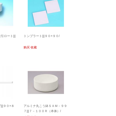
ロート|||
トンプラート|||９０×９０/
购买
收藏
||９０×８
アルミナ丸こう鉢ＳＡＭ－９９
７|||７－１００Ｒ（本体）/