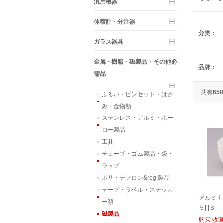
汎用機器
鉢 外径
体積計・分注器
分类：
ガラス器具
金属・樹脂・磁製品・その他必
品牌：
需品
共有
658
ふるい・ピンセット・はさ
み・金物類
ステンレス・アルミ・ホー
ロー製品
工具
チューブ・ゴム製品・袋・
ラップ
ポリ・テフロン&reg;製品
テープ・ラベル・ステッカ
アルミナ
ー類
５|||Ｂ
磁製品
购买
收