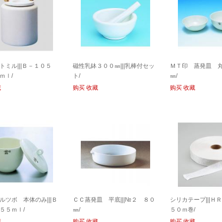
トミル|||Ｂ－１０５
磁性乳鉢３００㎜|||乳棒付セッ
ＭＴ印 蒸発皿 丸底
ｍｌ/
ト/
㎜/
藏
购买
收藏
购买
收藏
ルツボ 本体のみ|||Ｂ
ＣＣ蒸発皿 平底|||№２ ８０
シリカテープ|||
５５ｍｌ/
㎜/
５０ｍ巻/
藏
购买
收藏
购买
收藏