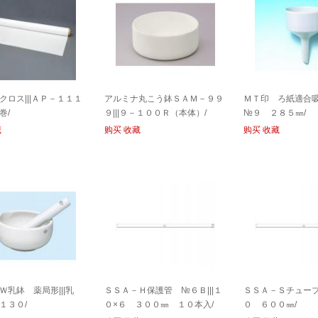
クロス|||ＡＰ－１１１
アルミナ丸こう鉢ＳＡＭ－９９
ＭＴ印 ろ紙適合吸引
巻/
９|||９－１００Ｒ（本体）/
№９ ２８５㎜/
藏
购买
收藏
购买
收藏
Ｗ乳鉢 薬局形|||乳
ＳＳＡ－Ｈ保護管 №６Ｂ|||１
ＳＳＡ－Ｓチューブ|
１３０/
０×６ ３００㎜ １０本入/
０ ６００㎜/