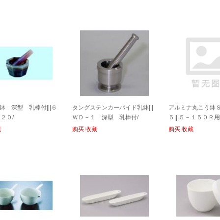
鉢 深型 乳棒付|||６
タングステンカーバイド乳鉢|||
アルミナ丸こう鉢
２０/
ＷＤ－１ 深型 乳棒付/
５|||５－１５０Ｒ用
藏
购买
收藏
购买
收藏