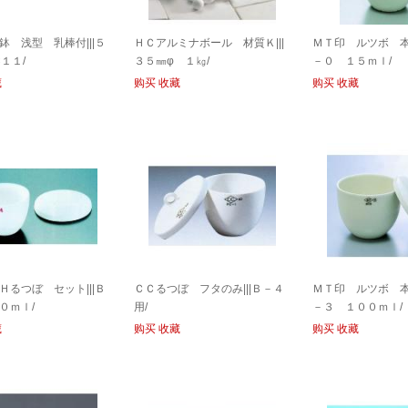
鉢 浅型 乳棒付|||５
ＨＣアルミナボール 材質Ｋ|||
ＭＴ印 ルツボ 本体
１１/
３５㎜φ １㎏/
－０ １５ｍｌ/
藏
购买
收藏
购买
收藏
Ｈるつぼ セット|||Ｂ
ＣＣるつぼ フタのみ|||Ｂ－４
ＭＴ印 ルツボ 本体
０ｍｌ/
用/
－３ １００ｍｌ/
藏
购买
收藏
购买
收藏