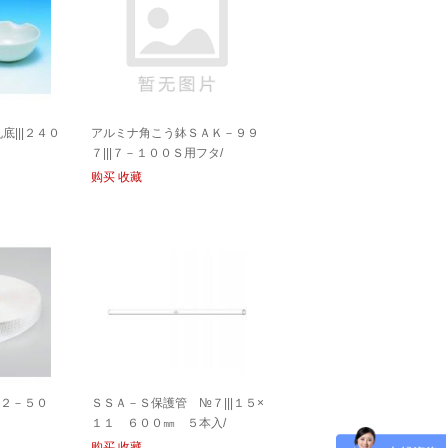
|||２４０
アルミナ角こう鉢ＳＡＫ－９９
７|||７－１００Ｓ用フタ/
购买
收藏
ＨＲ２－５０
ＳＳＡ－Ｓ保護管 №７|||１５×
１１ ６００㎜ ５本入/
购买
收藏