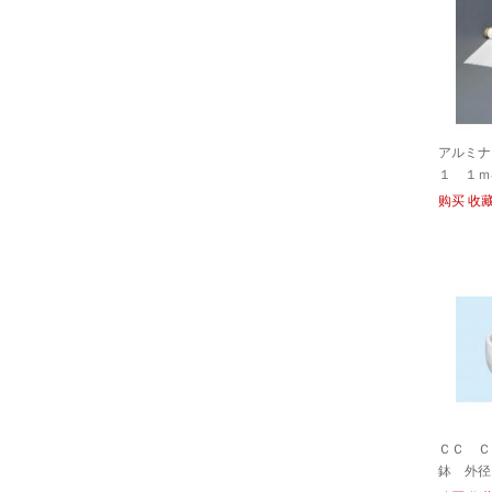
アルミナ
１ １ｍ
购买
收
ＣＣ Ｃ
鉢 外径