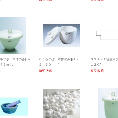
ルツボ 本体のみ|||Ａ
ＣＣるつぼ 本体のみ|||Ａ－
ＳＳＡ－Ｔ容器用フタ
４５ｍｌ/
２ ５０ｍｌ/
１２０/
藏
购买
收藏
购买
收藏