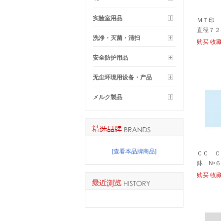
实验室用品
ＭＴ印 
直径７２
洗净・灭菌・清扫
购买
收
安全防护用品
无尘环境用设备・产品
メルク製品
[查看本品牌商品]
ＣＣ Ｃ
鉢 №６
购买
收