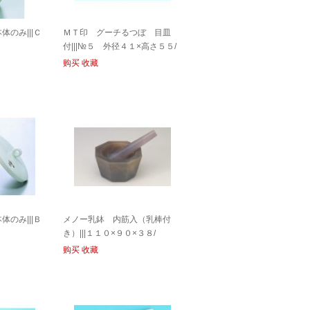
のみ|||Ｃ
ＭＴ印 グーチるつぼ 目皿
付|||№５ 外径４１×高さ５５/
购买
收藏
のみ|||Ｂ
メノー乳鉢 内筋入（乳棒付
き）|||１１０×９０×３８/
购买
收藏