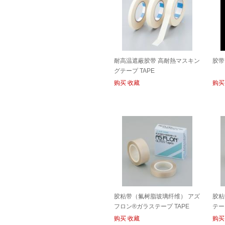
耐高温遮蔽胶带 高耐熱マスキン
胶带
グテープ TAPE
购买
收藏
购买
胶粘带（氟树脂玻璃纤维） アズ
胶粘
フロン®ガラステープ TAPE
テー
购买
收藏
购买