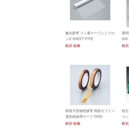
氟化胶带 フッ素テープニトフロ
透明
ン® SHEET PTFE
600
购买
收藏
购买
双面卡普顿绝缘带 両面カプトン
校正
電気絶縁用テープ TAPE
コッ
购买
收藏
购买