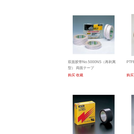
双面胶带No.5000NS（再剥离
PTF
型） 両面テープ
No.5000NS（再剥離タイプ）
购买
收藏
购买
TAPE