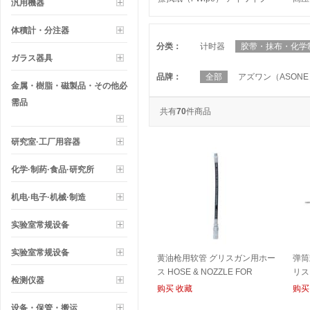
汎用機器
WIPER
GRE
体積計・分注器
分类：
计时器
胶带・抹布・化学
ガラス器具
品牌：
全部
アズワン（ASONE
金属・樹脂・磁製品・その他必
需品
共有
70
件商品
研究室·工厂用容器
化学·制药·食品·研究所
机电·电子·机械·制造
实验室常规设备
实验室常规设备
黄油枪用软管 グリスガン用ホー
弹筒
ス HOSE & NOZZLE FOR
リス
检测仪器
GREASE GUN
购买
收藏
购买
设备・保管・搬运