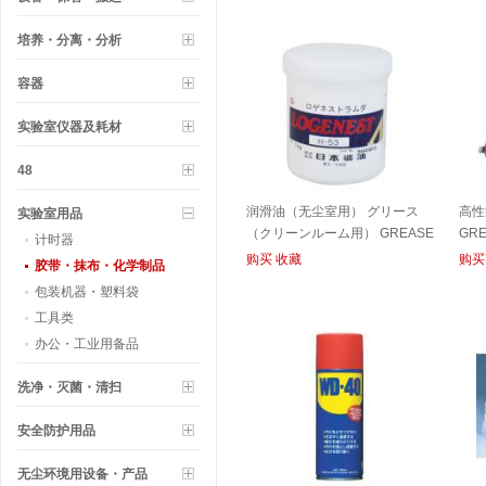
培养・分离・分析
容器
实验室仪器及耗材
48
润滑油（无尘室用） グリース
高性
实验室用品
（クリーンルーム用） GREASE
GRE
计时器
购买
收藏
购买
胶带・抹布・化学制品
包装机器・塑料袋
工具类
办公・工业用备品
洗净・灭菌・清扫
安全防护用品
无尘环境用设备・产品