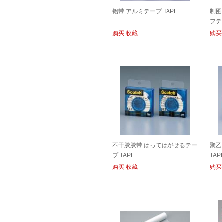
铝带 アルミテープ TAPE
制图
フテ
®23
购买
收藏
购买
不干胶胶带 はってはがせるテー
聚乙
プ TAPE
TAP
购买
收藏
购买