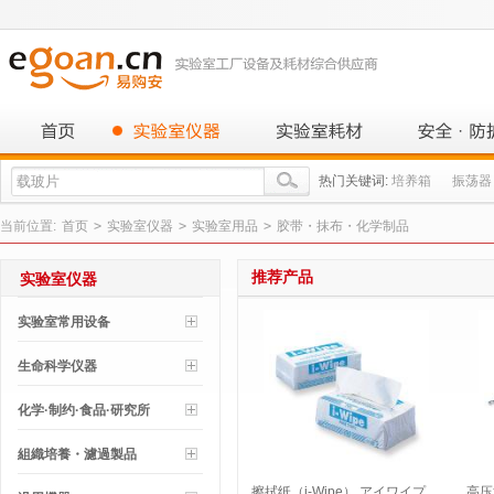
热门关键词:
培养箱
振荡器
当前位置:
首页
>
实验室仪器
>
实验室用品
>
胶带・抹布・化学制品
推荐产品
实验室仪器
实验室常用设备
生命科学仪器
化学·制约·食品·研究所
組織培養・濾過製品
擦拭纸（i-Wipe） アイワイプ
高压