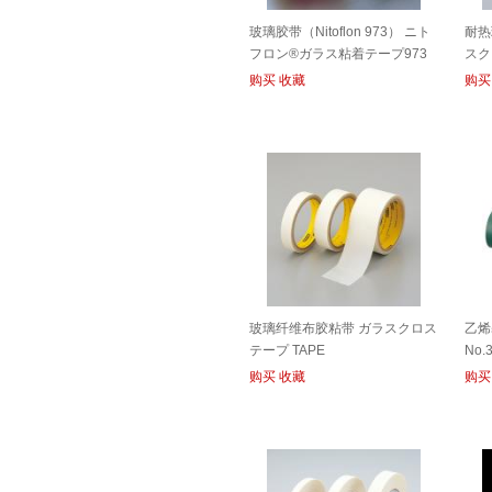
玻璃胶带（Nitoflon 973） ニト
耐热
フロン®ガラス粘着テープ973
スク
TAPE
购买
收藏
购买
玻璃纤维布胶粘带 ガラスクロス
乙烯
テープ TAPE
No.
购买
收藏
购买