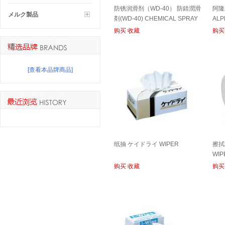
防锈润滑剂（WD-40） 防錆潤滑
阿隆
メルク製品
剤(WD-40) CHEMICAL SPRAY
ALP
购买
收藏
购买
[查看本品牌商品]
纸抽 ケイドライ WIPER
擦拭
WIP
购买
收藏
购买