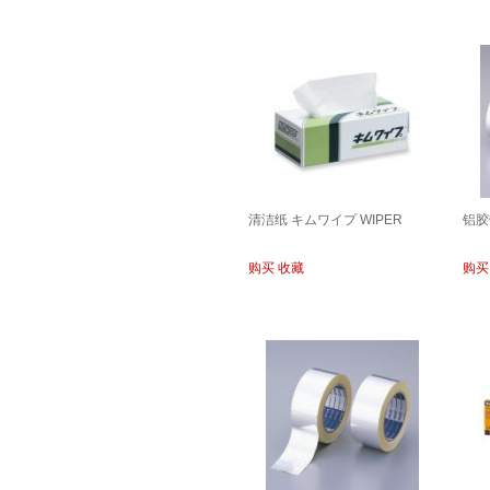
清洁纸 キムワイプ WIPER
铝胶
购买
收藏
购买