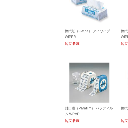
擦拭纸（i-Wipe） アイワイプ
擦拭
WIPER
WIP
购买
收藏
购买
封口膜（Parafilm） パラフィル
擦拭
ム WRAP
购买
收藏
购买