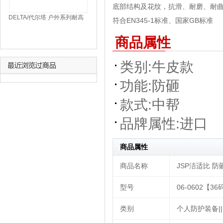
底部结构及花纹，抗滑、耐磨、耐
DELTA/代尔塔 户外系列耐高
符合EN345-1标准、国家GB标准
温安全鞋 301305--棕色46
商品属性
类别:
牛皮款
功能:
防砸
款式:
中帮
品牌属性:
进口
商品属性
商品名称
JSP洁适比 防砸
型号
06-0602【36
类别
个人防护装备||