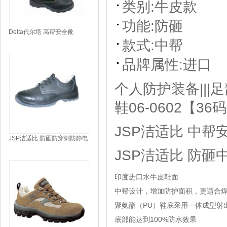
类别:
牛皮款
功能:
防砸
Delta代尔塔 高帮安全靴
301405--35码
款式:
中帮
品牌属性:
进口
个人防护装备|||足
鞋06-0602【36
JSP洁适比 中帮
JSP洁适比 防砸防穿刺防静电
低帮安全鞋 06-0520S1P【40
JSP洁适比 防砸中
码】
印度进口水牛皮鞋面
中帮设计，增加防护面积，更适合
聚氨酯（PU）鞋底采用一体成型射
底部能达到100%防水效果