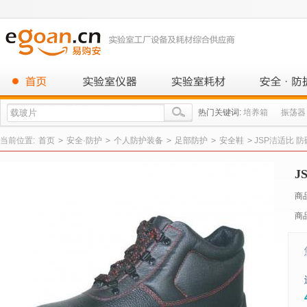
热门关键词:
培养箱
振荡器
当前位置:
首页
>
安全·防护
>
个人防护装备
>
足部防护
>
安全鞋
>
JSP洁适比 防
J
商
商