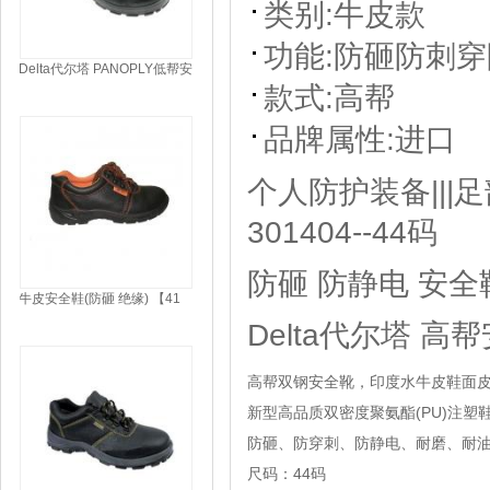
类别:
牛皮款
功能:
防砸
防刺穿
Delta代尔塔 PANOPLY低帮安
全鞋 301102【44码】
款式:
高帮
品牌属性:
进口
个人防护装备|||足
301404--44码
防砸 防静电 安全
牛皮安全鞋(防砸 绝缘) 【41
码】
Delta代尔塔 高帮安
高帮双钢安全靴，印度水牛皮鞋面皮革厚
新型高品质双密度聚氨酯(PU)注塑
防砸、防穿刺、防静电、耐磨、耐油
尺码：44码