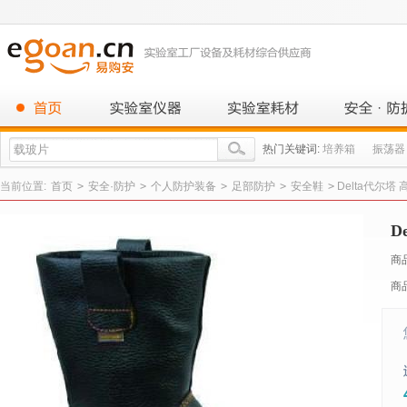
热门关键词:
培养箱
振荡器
当前位置:
首页
>
安全·防护
>
个人防护装备
>
足部防护
>
安全鞋
>
Delta代尔塔 
D
商
商