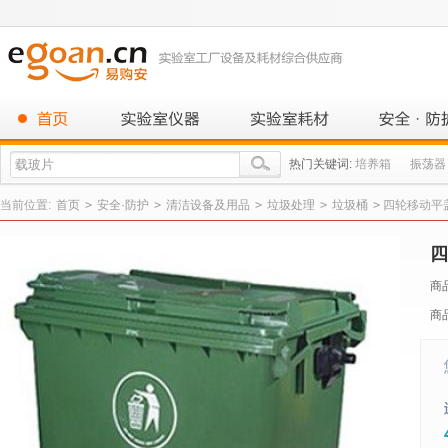
热门关键词:
培养箱
振荡器
当前位置:
首页
>
安全·防护
>
清洁设备及用品
>
垃圾处理
>
垃圾桶
>
四轮移动平盖塑
四
商
商