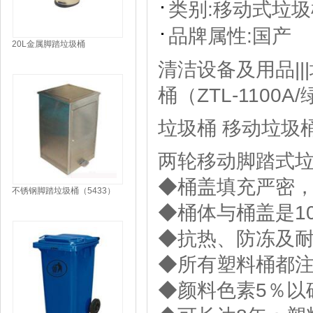
类别:
移动式垃圾
品牌属性:
国产
20L金属脚踏垃圾桶
清洁设备及用品||
桶（ZTL-1100A
垃圾桶 移动垃圾
两轮移动脚踏式垃圾
◆桶盖填充严密
不锈钢脚踏垃圾桶（5433）
◆桶体与桶盖是1
◆抗热、防冻及
◆所有塑料桶都注
◆颜料色素5％以