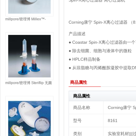
Spin-X离心过滤器 离心过滤机
millpore/密理博 Millex™-
Corning康宁 Spin-X离心过滤器 （8
FG25/50 PTEE膜疏水过滤器
SLFG02550
产品描述
● Coastar Spin-X离心过滤
● 除去细菌、细胞与液体中的微粒
● HPLC样品制备
● 从琼脂糖与丙烯酰胺凝胶中提取DN
商品属性
millpore/密理博 Steriflip 无菌
过滤器 (SE1M179M6)
商品属性
商品名称
Corning康宁 
型号
8161
类别
实验室耗材|||过