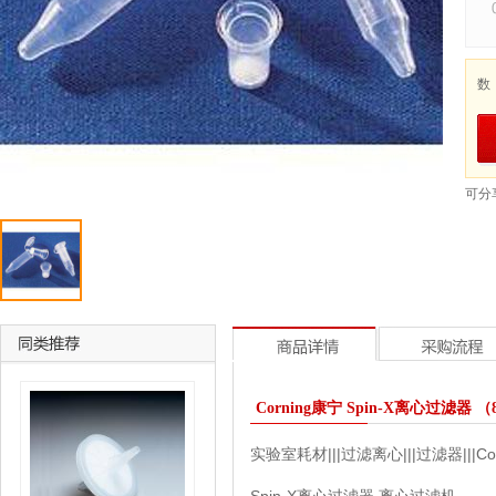
数
可分
Corning康宁 Spin-X离心过滤器 （81
实验室耗材|||过滤离心|||过滤器|||C