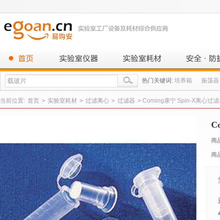
热门关键词:
培养箱
振荡器
当前位置:
首页
>
实验室耗材
>
过滤离心
>
过滤器
>
Corning康宁 Spin-X离心过
C
商
商