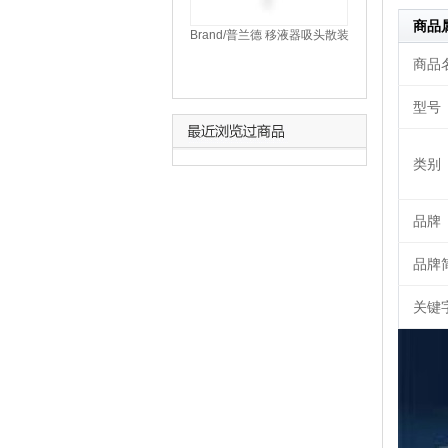
商品
Brand/普兰德 移液器吸头散装
未灭菌 500-5000µl (702600)
商品
型号
类别
品牌
品牌
关键