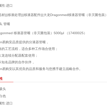
属性:
进口
材|||移液处理|||移液器配件|||大龙Dragonmed移液器管嘴（非灭菌包装）5
头 管嘴
agonmed 移液器管嘴（非灭菌包装）5000μl （17400025）
n.cn易购安品质提供的分液器管嘴，
格的工艺流程，适合多种工作场合使用；
大龙连续分配器配套使用；
多知名品牌的合作伙伴，
n.cn易购安以其优良的品质和服务与您携手建立战略合作。
性
吸头
白色
属性:
进口