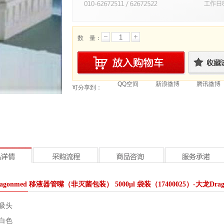
数 量：
QQ空间
新浪微博
腾讯微博
可分享到：
agonmed 移液器管嘴（非灭菌包装） 5000μl 袋装（17400025）-大龙Dragon
吸头
白色