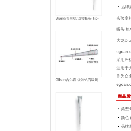
品牌
实验室耗
Brand/普兰德 滤芯吸头 Tip-
Rack S，BIO-CERT® 1ul
(702139)
吸头 枪
大龙Dr
egoa
采用严
适用于
作为众
Gilson吉尔森 袋装钻石吸嘴
egoa
100-1200ul（F161110）
商品属
类型:
颜色:
品牌