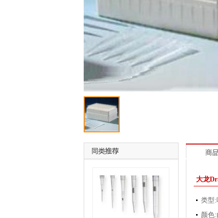
大龙Dr
类型:
颜色: