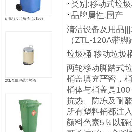
类别:
移动式垃圾
品牌属性:
国产
两轮移动垃圾桶（1120）
清洁设备及用品||
（ZTL-120A带脚
垃圾桶 移动垃圾
两轮移动脚踏式垃圾
桶盖填充严密，
20L金属脚踏垃圾桶
桶体与桶盖是10
抗热、防冻及耐
所有塑料桶都注入
颜料色素5％以确