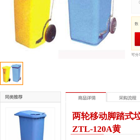
数
可分
两轮移动脚踏式垃圾箱
ZTL-120A黄