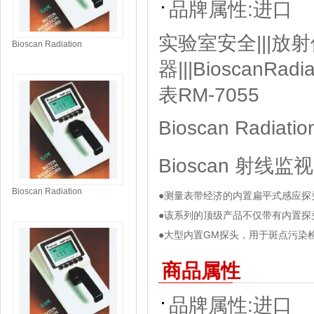
品牌属性:
进口
实验室安全|||放射
Bioscan Radiation
Safety/Survey Meters 射线监
器|||BioscanRad
视器/测量表 RI-4-0037-00
表RM-7055
Bioscan Radiat
Bioscan 射线监
Bioscan Radiation
●测量表带经济的内置扁平式感应探
Safety/Survey Meters 射线监
●该系列的顶级产品不仅带有内置探
视器/测量表 RI-2-0033-11
●大型内置GM探头，用于斑点污染
商品属性
品牌属性:
进口