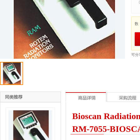
数
可分
Bioscan Radiat
RM-7055-BIOSC