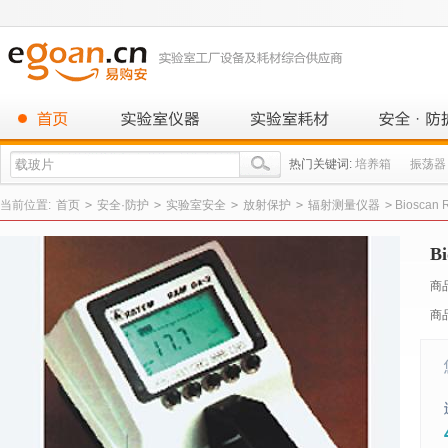
热门关键词:
培养箱
振荡器
当前位置:
首页
>
安全·防护
>
实验室安全
>
放射保护
>
辐射测量仪器
>
Bioscan 
B
商
商