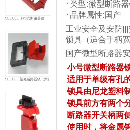
类型:
微型断路器
品牌属性:
国产
SEEGLE 卡扣式断路器锁
EC55
工业安全及安防||
锁具（适合手柄宽
国产微型断路器
小号微型断路器锁
适用于单级有孔
SEEGLE 塑壳断路器锁（大）
EHA-L
锁具由尼龙塑料
锁具前方有两个分
断路器开关柄两
使用时，将金属