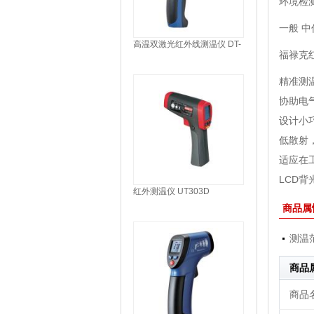
环境检测
一般 中
高温双激光红外线测温仪 DT-
福禄克红
8869H
精准测
协助电
设计小
低散射
适应在
LCD
红外测温仪 UT303D
商品属
测温
商品
商品