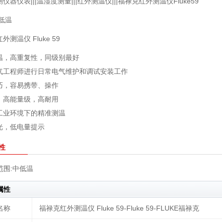
仪器仪表|||温湿度测量|||红外测温仪|||福禄克红外测温仪Fluke59
低温
外测温仪 Fluke 59
温，高重复性，同级别最好
气工程师进行日常电气维护和调试安装工作
巧，容易携带、操作
，高能量级，高耐用
工业环境下的精准测温
背光，低电量提示
性
范围:
中低温
属性
名称
福禄克红外测温仪 Fluke 59-Fluke 59-FLUKE福禄克