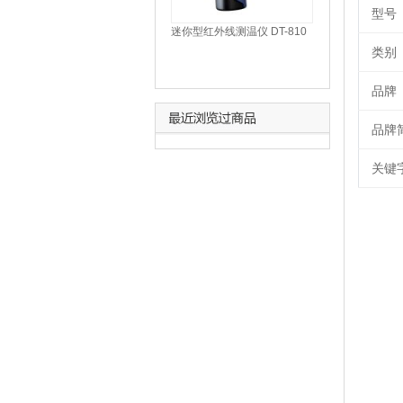
型号
迷你型红外线测温仪 DT-810
类别
品牌
品牌
关键