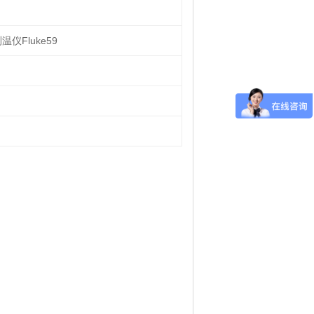
仪Fluke59