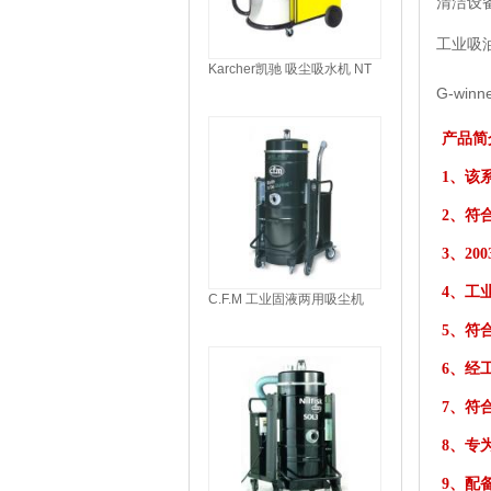
清洁设备及
工业吸
Karcher凯驰 吸尘吸水机 NT
993 I
G-winn
产品简
1、该
2、符合欧
3、20
4、工业
C.F.M 工业固液两用吸尘机
SOL 5
5、符
6、经
7、符
8、专
9、配