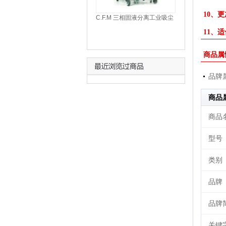
10、
C.F.M 三相固液分离工业吸尘
器 sol3
11、
商品属
品牌
商品
商品
型号
类别
品牌
品牌
关键