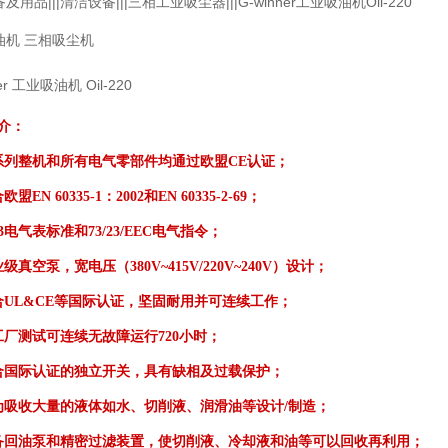
用品|||清洁设备|||三相工业吸尘器|||G-winner工业吸油机Oil-220
油机 三相吸尘机
er 工业吸油机 Oil-220
介：
系列整机和所有电气零部件均通过欧盟CE认证；
盟EN 60335-1：2002和EN 60335-2-69；
03电气表标准和73/23/EEC电气指令；
级真空泵，宽电压（380V~415V/220V~240V）设计；
合UL&CE等国际认证，坚固耐用并可连续工作；
工厂测试可连续无故障运行720小时；
合国际认证的独立开关，具有缺相及过载保护；
为吸收大量的液体如水、切削液、润滑油等设计/制造；
备回油泵和精密过滤装置，使切削液、冷却液和油等可以回收再利用；