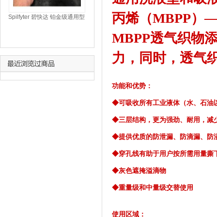
丙烯（MBPP）
Spilfyter 碧快达 铂金级通用型
吸附垫 SM S质量 （防粘-熔
MBPP透气织物
喷-防粘）UPG-70 轻量级
力，同时，透气
功能和优势：
◆可吸收所有工业液体（水、石油
◆三层结构，更为强劲、耐用，减
◆提供优质的防泄漏、防滴漏、防
◆穿孔线有助于用户按所需用量撕
◆灰色遮掩溢滴物
◆重量级和中量级交替使用
使用区域：