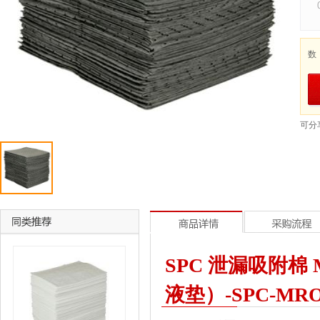
数
可分
SPC 泄漏吸附棉 
液垫）-SPC-MRO