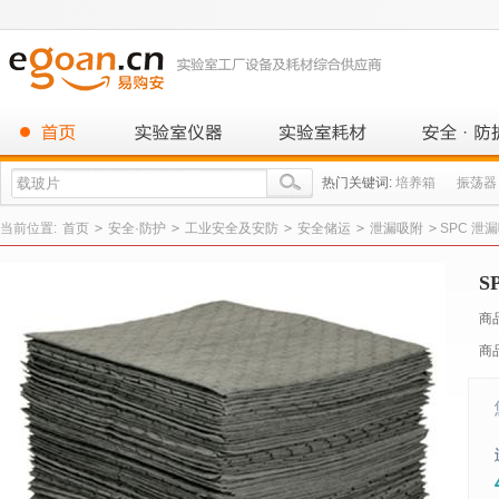
热门关键词:
培养箱
振荡器
当前位置:
首页
>
安全·防护
>
工业安全及安防
>
安全储运
>
泄漏吸附
>
SPC 泄
S
商
商