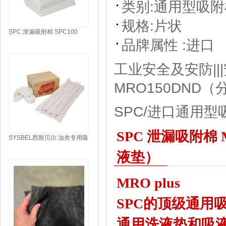
类别:
通用型吸附
规格:
片状
SPC 泄漏吸附棉 SPC100
（重量级 吸油垫）
品牌属性 :
进口
工业安全及安防|||
MRO150DND
SPC/进口通用型
SPC 泄漏吸附棉 
SYSBEL西斯贝尔 油类专用吸
附棉条 OS0001W
液垫）
MRO plus
SPC的顶级通用
通用洗液垫和吸