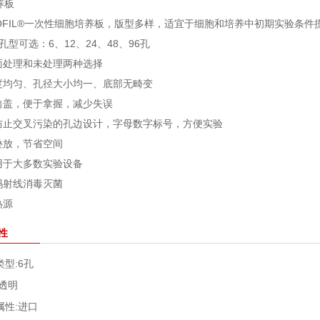
养板
 BIOFIL®一次性细胞培养板，版型多样，适宜于细胞和培养中初期实验条
种孔型可选：6、12、24、48、96孔
表面处理和未处理两种选择
厚度均匀、孔径大小均一、底部无畸变
单向盖，便于拿握，减少失误
可防止交叉污染的孔边设计，字母数字标号，方便实验
可叠放，节省空间
适用于大多数实验设备
伽玛射线消毒灭菌
热源
性
类型:
6孔
透明
属性:
进口