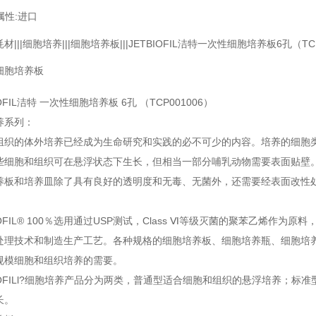
属性:
进口
材|||细胞培养|||细胞培养板|||JETBIOFIL洁特一次性细胞培养板6孔（TCP
细胞培养板
IOFIL洁特 一次性细胞培养板 6孔 （TCP001006）
养系列：
组织的体外培养已经成为生命研究和实践的必不可少的内容。培养的细胞
些细胞和组织可在悬浮状态下生长，但相当一部分哺乳动物需要表面贴壁
养板和培养皿除了具有良好的透明度和无毒、无菌外，还需要经表面改性
BIOFIL® 100％选用通过USP测试，Class Ⅵ等级灭菌的聚苯乙烯作
处理技术和制造生产工艺。各种规格的细胞培养板、细胞培养瓶、细胞培
规模细胞和组织培养的需要。
-BIOFILl?细胞培养产品分为两类，普通型适合细胞和组织的悬浮培养；
长。