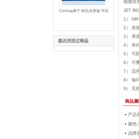
细胞培
JET
Corning康宁 96孔培养板 半区
平底透明板 （3696）
1） 5
2） 
3） 
4） 
5） 
6） 
7） 
8） 
9） 无
商品属
产品
颜色:
品牌