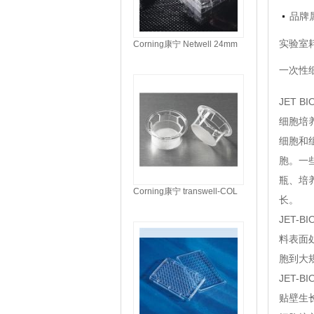
品牌
实验室耗
Corning康宁 Netwell 24mm
载体盒 （3521）
一次性
JET B
细胞培
细胞和
胞。一
瓶、培
Corning康宁 transwell-COL
长。
嵌套 24mm膜直径 （3491）
JET-
料表面
胞到大
JET
贴壁生