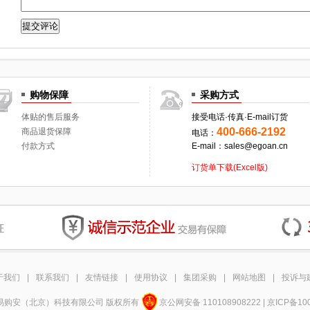
购物保障
采购方式
体贴的售后服务
接受电话·传真·E-mail订货
400-666-2192
商品退货保障
电话：
付款方式
E-mail：sales@egoan.cn
订货单下载(Excel版)
于我们
|
联系我们
|
友情链接
|
使用协议
|
集团采购
|
网站地图
|
投诉与
12 易购安（北京）科技有限公司 版权所有
京公网安备 110108908222 | 京ICP备10