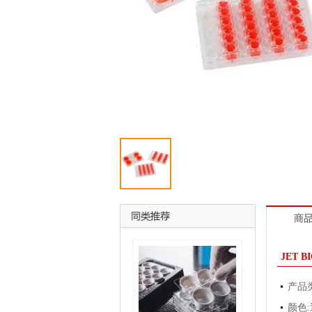
JET 
产品
颜色: