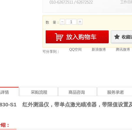
数 量：
QQ空间
新浪微博
腾讯微博
可分享到：
to 830-S1 红外测温仪，带单点激光瞄准器，带限值设
介绍：