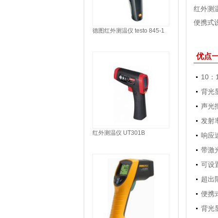
红外测
便携式
德图红外测温仪 testo 845-1
优点
10
背光
声光
发射率
红外测温仪 UT301B
响应
带激
可设
超出
便携
背光