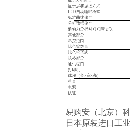
显示分析部分
显示屏和操控方式
LCD自动睡眠模式
标准曲线储存
分析数据储存
酶动力分析时间间隔读取
其他部分
温控范围
比色管数量
比色管形式
规格部分
通讯端口
打印机
体积（长×宽×高）
重量
电源
认证
------------------------
易购安（北京）
日本原装进口工业产品 h