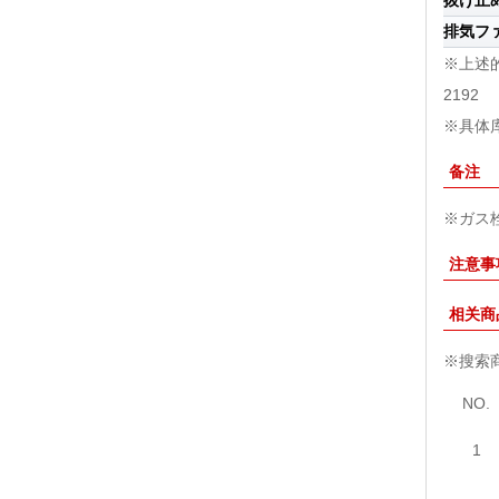
抜け止
排気フ
※上述
2192
※具体库
备注
※ガス
注意事
相关商
※搜索
NO.
1