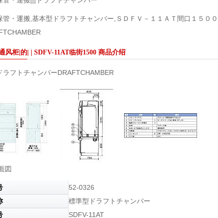
管・運搬|||ドラフトチャンバー
保管・運搬,基本型ドラフトチャンバー,ＳＤＦＶ－１１ＡＴ間口１５００
FTCHAMBER
风柜|的| | SDFV-11AT临街1500 商品介绍
ラフトチャンバーDRAFTCHAMBER
面図
号
52-0326
称
標準型ドラフトチャンバー
号
SDFV-11AT