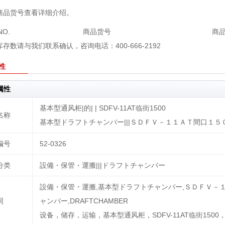
商品货号查看详细介绍。
NO.
商品货号
商
存数请与我们联系确认，咨询电话：400-666-2192
性
属性
基本型通风柜|的| | SDFV-11AT临街1500
名称
基本型ドラフトチャンバー|||ＳＤＦＶ－１１ＡＴ間口１５
编号
52-0326
分类
設備・保管・運搬|||ドラフトチャンバー
設備・保管・運搬,基本型ドラフトチャンバー,ＳＤＦＶ－
词
ャンバー,DRAFTCHAMBER
设备，储存，运输，基本型通风柜，SDFV-11AT临街1500，