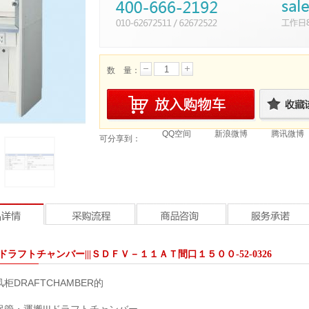
数 量：
QQ空间
新浪微博
腾讯微博
可分享到：
ドラフトチャンバー|||ＳＤＦＶ－１１ＡＴ間口１５００-52-0326
柜DRAFTCHAMBER的