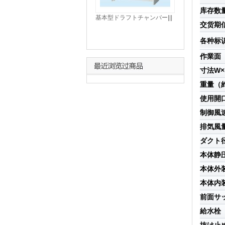
库存数量
基本型ドラフトチャンバー|||
交货期
ＳＤＦＶ－１１ＡＥ間口１５
００/基本型通风柜|的| |
各种标
SDFV-11AE临街1500
作業面
寸法W×
重量（約
使用開口
制御風速(
排気風量(
ダクト径
本体静圧
本体外
本体内
前面サ
給水栓