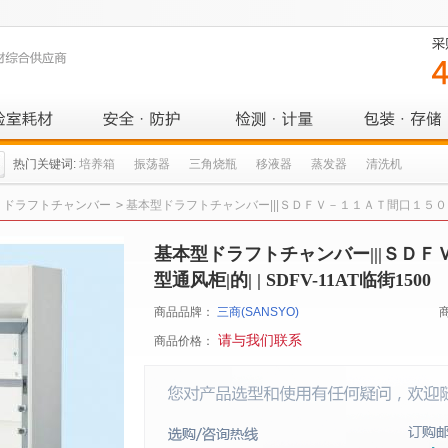
热门关键词:
培养箱
振荡器
三角烧瓶
移液器
蒸发器
清洗机
ドラフトチャンバー
>
基本型ドラフトチャンバー|||ＳＤＦＶ－１１ＡＴ間口１５００/基本型
基本型ドラフトチャンバー|||ＳＤＦ
型通风柜|的| | SDFV-11AT临街1500
商品品牌：
三商(SANSYO)
请与我们联系
商品价格：