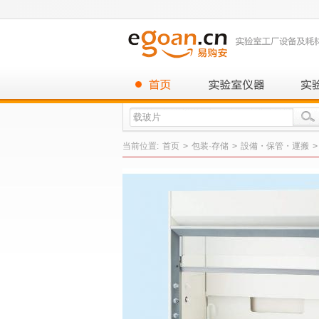
当前位置:
首页
>
包装·存储
>
設備・保管・運搬
>