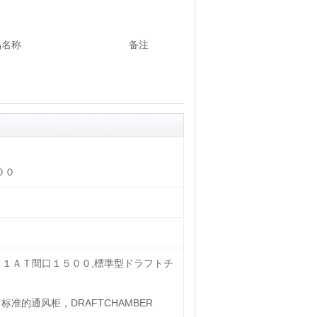
品名称
备注
００
１１ＡＴ間口１５００,標準型ドラフトチ
标准的通风柜，DRAFTCHAMBER