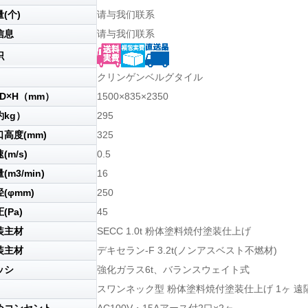
(个)
请与我们联系
信息
请与我们联系
识
クリンゲンベルグタイル
D×H（mm）
1500×835×2350
kg）
295
高度(mm)
325
m/s)
0.5
m3/min)
16
(φmm)
250
(Pa)
45
装主材
SECC 1.0t 粉体塗料焼付塗装仕上げ
装主材
デキセラン-F 3.2t(ノンアスベスト不燃材)
ッシ
強化ガラス6t、バランスウェイト式
スワンネック型 粉体塗料焼付塗装仕上げ 1ヶ 