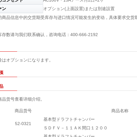
めコンセント
AC100V・15Aアース付2口×2ヶ
ァン
オプション(上面設置)または別途設置
的商品信息中的交货期受库存与进口情况可能发生的变动，具体要求交货期请与
存数请与我们联系确认，咨询电话：400-666-2192
栓はオプションになります。
项
品
商品货号查看详细介绍。
商品货号
商品名称
基本型ドラフトチャンバー
52-0321
ＳＤＦＶ－１１ＡＫ間口１２００
基本型ドラフトチャンバー