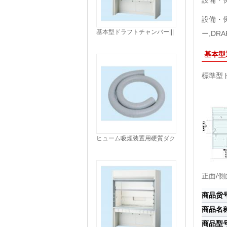
設備・保
設備・
基本型ドラフトチャンバー|||
ー,DRA
ＳＤＦＶ－１１ＡＫ間口１５
００/基本型通风柜|的| | SDFV
基本型通
11AK临​​街1500
標準型ド
ヒューム吸煙装置用硬質ダク
ト２ｍ|||ＫＳＣ－ＨＯＰ０１/
油烟油烟抽吸装置为刚性管
4426 | | |星HOP01
正面/側
商品货
商品名
商品型