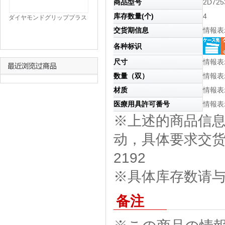
商品型号
2D725
库存数量(个)
4
ダイヤモンドグリッププラス
手袋|||ＤＧＰ－ＩＮＴ－Ｘ
交货期信息
情報表
Ｌ １００入/
各种标识
尺寸
情報表
数量（双）
情報表
材质
情報表
医療用具許可番号
情報表
※上述的商品信
动，具体要求交货期
2192
※具体库存数请与我
备注