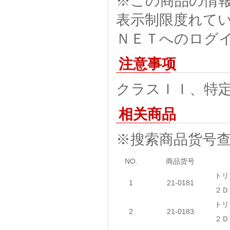
※この商品の情
表示制限度れて
ＮＥＴへのログ
注意事项
クラスＩＩ、特
相关商品
※搜索商品货号
NO.
商品货号
トリ
1
21-0181
２Ｄ
トリ
2
21-0183
２Ｄ