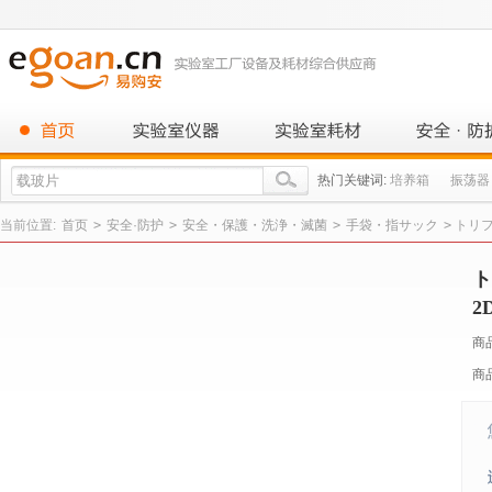
热门关键词:
培养箱
振荡器
当前位置:
首页
>
安全·防护
>
安全・保護・洗浄・滅菌
>
手袋・指サック
>
トリフ
ト
2
商
商