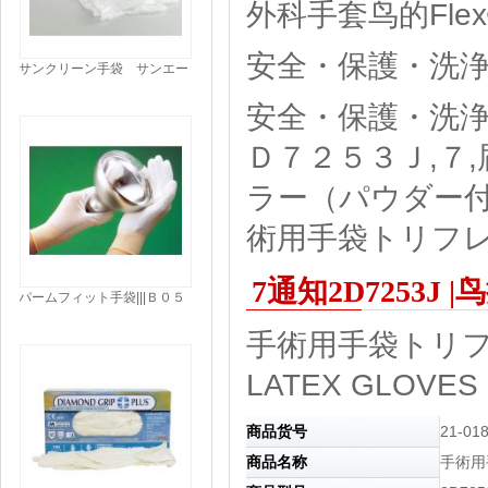
外科手套鸟的Fle
安全・保護・洗浄
サンクリーン手袋 サンエー
ス|||PVCﾊﾟｳﾀﾞｰﾌﾘｰ Ｌ １０
０枚入/圣干净的手套SAN
安全・保護・洗浄
ACE | | | PVC粉游离L 100件
Ｄ７２５３Ｊ,７
ラー（パウダー付）,L
術用手袋トリフ
7通知2D7253J 
パームフィット手袋|||Ｂ０５
００ ＸＬ １０双入/棕榈飞
手術用手袋トリフ
度手套| | | B0500 XL 10双输
入
LATEX GLOVES
商品货号
21-01
商品名称
手術用