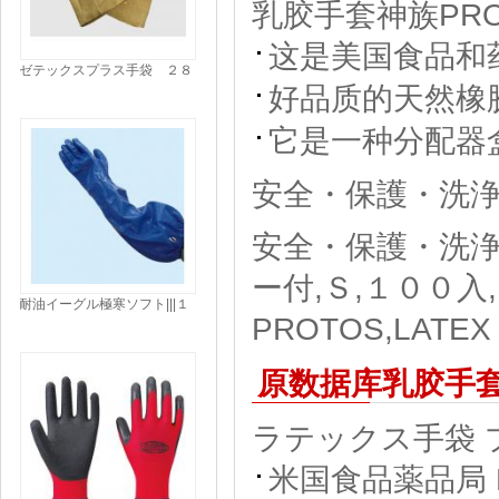
乳胶手套神族PR
这是美国食品和
ゼテックスプラス手袋 ２８
好品质的天然橡
㎝|||２０１１２－１１００－
ＺＰ/
它是一种分配器
安全・保護・洗浄
安全・保護・洗浄
ー付,Ｓ,１００
耐油イーグル極寒ソフト|||１
PROTOS,LATEX
４５５ Ｌ １双入/
原数据库乳胶手套| 
ラテックス手袋 プロ
米国食品薬品局