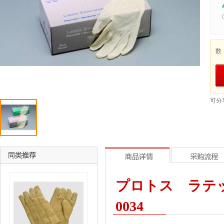
数
可分
プロトス ラテッ
0034