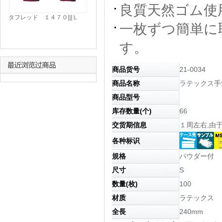
良質天然ゴム使
タフレッド １４７０|||Ｌ
一枚ずつ簡単に
１双入/1个双项于L |
Tafureddo 1470 | |
す。
商品货号
21-0034
商品名称
ラテックス手袋
商品型号
库存数量(个)
66
交货期信息
１周左右,
各种标识
規格
パウダー付
尺寸
S
数量(枚)
100
材质
ラテックス
全長
240mm