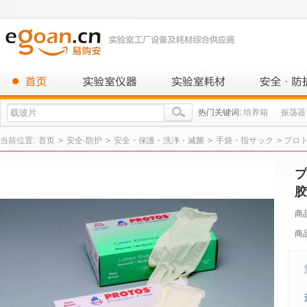
热门关键词:
培养箱
振荡器
当前位置:
首页
>
安全·防护
>
安全・保護・洗浄・滅菌
>
手袋・指サック
>
プロト
プ
胶
商
商