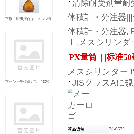
清除耐受剂量耐受
体積計・分注器|||
宮原 透明摺合せ メスフラ
スコ|||茶 １００ｍｌ/宫原透
体積計・分注器,
明滑动配合烧瓶| | |茶100毫升
ｌ,メスシリンダー 
PX量筒| | |标
メスシリンダー IW
JISクラスA
プッシュ缶標準ガス 1020-
11005|||プロパン ３．３Ｌ/
可以推标准气体1020-11005 |
| |丙烷3.3L
商品货号
74-0575