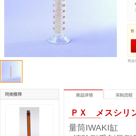
数
可分
ＰＸ メスシリンダ
量筒IWAKI缸