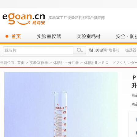
热门关键词:
培养箱
振荡器
当前位置:
首页
>
实验室仪器
>
体積計・分注器
>
体積計II
>
ＰＸ メスシリンダー||
Ｐ
升
商
商