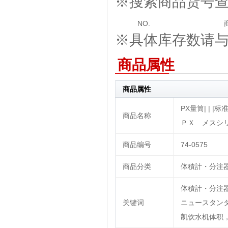
※搜索商品货号
NO.
※具体库存数请与我
商品属性
商品属性
PX量筒| | |标
商品名称
ＰＸ メスシリ
商品编号
74-0575
商品分类
体積計・分注器|
体積計・分注器,
关键词
ニュースタン
凯饮水机体积