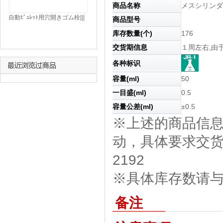
商品名称
メスシリンダ
自動ﾋﾞｭﾚｯﾄ用穴開きゴム栓|||
商品型号
№１４ 穴径φ１８㎜ シリ
库存数量(个)
176
コン/| |橡胶瓶塞打开自动弹孔
№14孔直径φ18毫米硅
交货期信息
１周左右,
各种标识
容量(ml)
50
一目盛(ml)
0.5
容量公差(ml)
±0.5
※上述的商品信
动，具体要求交货期
2192
※具体库存数请与我
备注