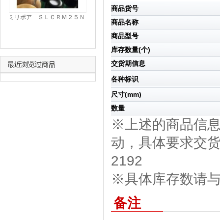
商品货号
ミリポア ＳＬＣＲＭ２５Ｎ
商品名称
Ｓ|||ＨＰＦ マイレクス ５
０入/
商品型号
库存数量(个)
交货期信息
各种标识
尺寸(mm)
数量
※上述的商品信
动，具体要求交货期
2192
※具体库存数请与我
备注