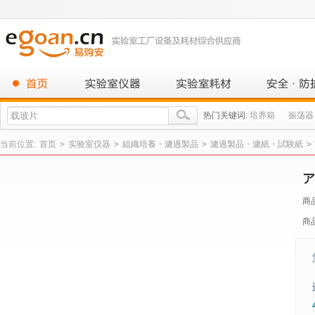
热门关键词:
培养箱
振荡器
当前位置:
首页
>
实验室仪器
>
組織培養・濾過製品
>
濾過製品・濾紙・試験紙
>
ア
商
商