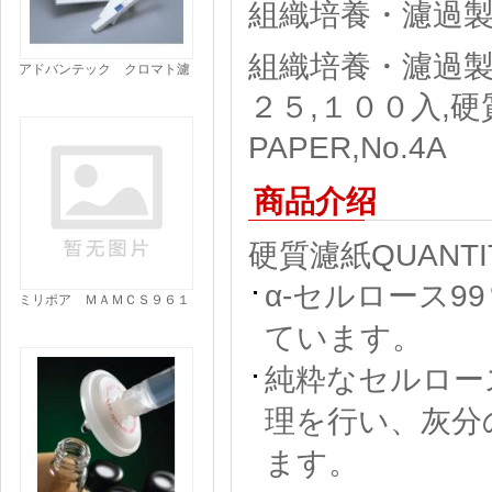
組織培養・濾過製
組織培養・濾過製
アドバンテック クロマト濾
紙|||№５１Ａ ６０×６０
２５,１００入,硬質濾
㎝ ５０入/60厘米50输入
№51A 60×|华滤纸色谱| |
PAPER,No.4A
商品介绍
硬質濾紙QUANTITA
α-セルロース
ミリポア ＭＡＭＣＳ９６１
０|||マルチスクリーン １０
ています。
入/Millipore公司MAMCS9610
| | | 10多屏输入
純粋なセルロー
理を行い、灰分
ます。