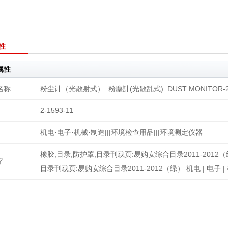
性
属性
名称
粉尘计（光散射式） 粉塵計(光散乱式) DUST MONITOR-24
2-1593-11
机电·电子·机械·制造|||环境检查用品|||环境测定仪器
橡胶,目录,防护罩,目录刊载页:易购安综合目录2011-2012（红） 
字
目录刊载页:易购安综合目录2011-2012（绿） 机电 | 电子 | 