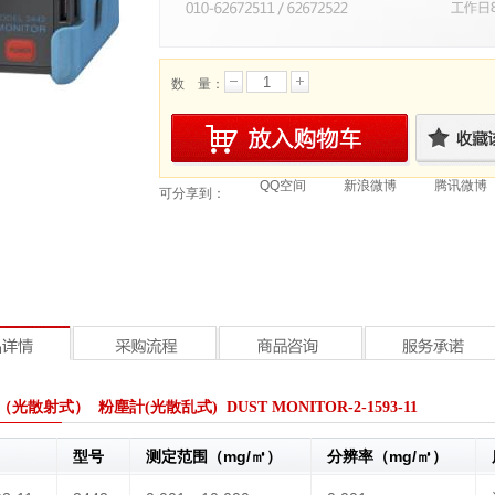
数 量：
QQ空间
新浪微博
腾讯微博
可分享到：
光散射式） 粉塵計(光散乱式) DUST MONITOR-2-1593-11
型号
测定范围（mg/㎥）
分辨率（mg/㎥）