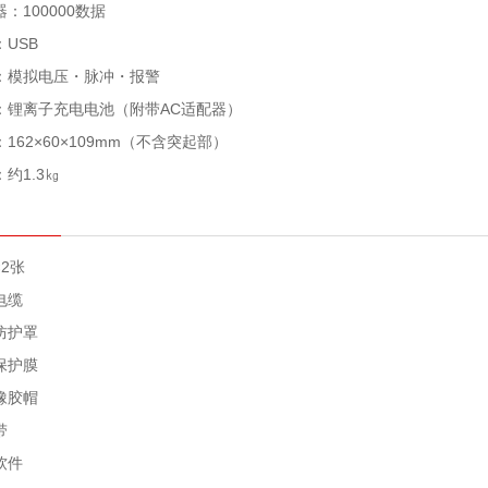
器：100000数据
USB
：模拟电压・脉冲・报警
：锂离子充电电池（附带AC适配器）
：162×60×109mm（不含突起部）
约1.3㎏
×2张
B电缆
防护罩
保护膜
橡胶帽
背带
软件