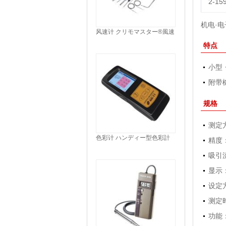
2-15
机电·电
风速计 クリモマスター®風速
計 ANEMOMETER
特点
小型
附带
规格
测定
色彩计 ハンディー型色彩計
精度
COLOR READER
吸引流
显示
设定
测定
功能：