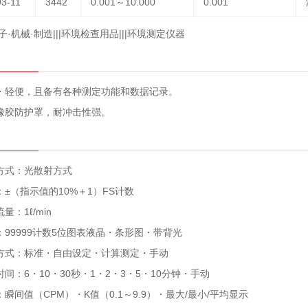
93-11
3442
0.001～10.000
0.001
子·机械·制造|||环境检查用品|||环境测定仪器
・轻便，且备有各种测定功能和数据记录。
橡胶防护罩，耐冲击性强。
方式：光散射方式
：±（指示值的10%＋1）FS计数
量：1ℓ/min
：99999计数5位图表液晶・条形图・带背光
方式：标准・自由设定・计算测定・手动
时间：6・10・30秒・1・2・3・5・10分钟・手动
瞬间值（CPM）・K值（0.1～9.9）・最大/最小/平均显示