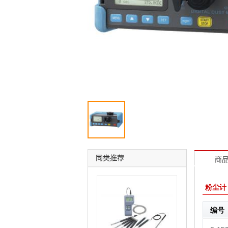
粉尘计（
编号