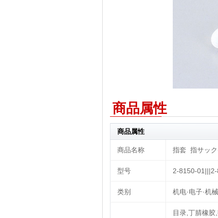
商品属性
商品属性
商品名称
指套 指サック(エ
型号
2-8150-01|||2
类别
机电·电子·机械
目录,丁腈橡胶