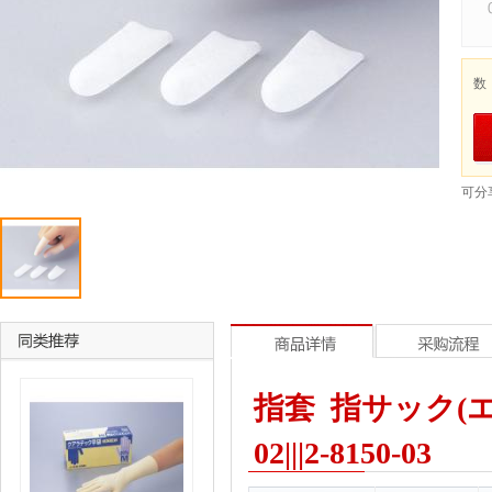
数
可分
指套 指サック(エーデル
02|||2-8150-03