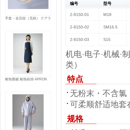
编号
型号
2-8150-01
M18
手套・全压纹（无粉） クアラ
テック手袋・フルエンボス
2-8150-02
SM16.5
（パウダーフリー） GLOVES
LATEX POWDER FREE
2-8150-03
S15
机电·电子·机械·制
类）
特点
耐热围裙 耐熱前掛 APRON
HEAT RESISTANT
无粉末・不含氯
可柔顺舒适地套
规格