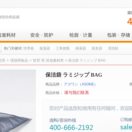
热门关键词:
培养箱
振荡器
三角烧瓶
移液器
蒸发器
清洗机
究所
>
现场用备品
>
软管·管·其他素材类
>
保洁袋 ラミジップ BAG
保洁袋 ラミジップ BAG
商品品牌：
アズワン（ASONE）
请与我们联系
商品价格：