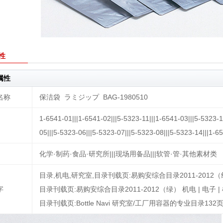
性
属性
名称
保洁袋 ラミジップ BAG-1980510
1-6541-01|||1-6541-02|||5-5323-11|||1-6541-03|||5-5323-1
05|||5-5323-06|||5-5323-07|||5-5323-08|||5-5323-14|||1-6
化学·制药·食品·研究所|||现场用备品|||软管·管·其他素材类
目录,机电,研究室,目录刊载页:易购安综合目录2011-2012（红） 
字
目录刊载页:易购安综合目录2011-2012（绿） 机电 | 电子 | 机
目录刊载页:Bottle Navi 研究室/工厂用容器的专业目录132