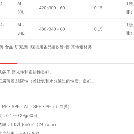
41-
AL-
1袋
420×300＋60
0.15
30L
张
41-
AL-
1袋
480×340＋60
0.15
34L
张
药·食品·研究所|||现场用备品|||软管·管·其他素材类
式袋子,遮光性和密封性良好。
三层薄膜,阻隔性（难让氧和水分通过的性质）良好。
PE・SPE・AL・SPE・PE（五层膜）
：0.1～0.29g/30日
率：1.0以下㎤/㎡（24h atm）
温度范围：－40～90℃