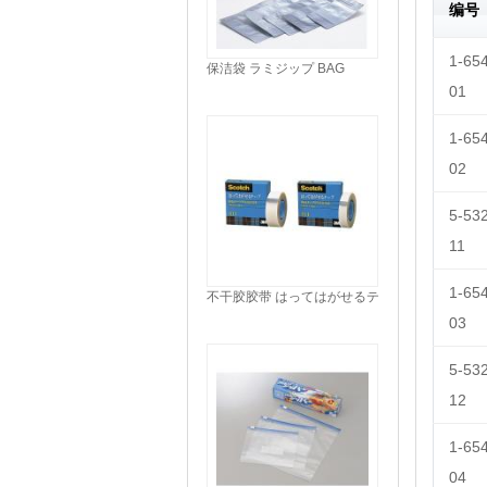
编号
1-65
保洁袋 ラミジップ BAG
01
1-65
02
5-53
11
1-65
不干胶胶带 はってはがせるテ
ープ TAPE
03
5-53
12
1-65
04