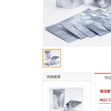
保洁袋 ラミジ
06|||5-