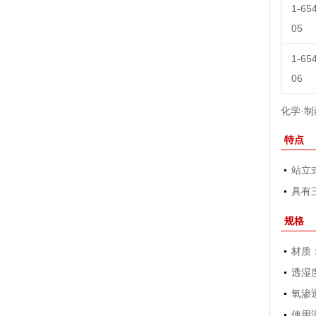
1-65
05
1-65
06
化学·制
特点
站立
具有
规格
材质：
透湿度
氧渗透
使用