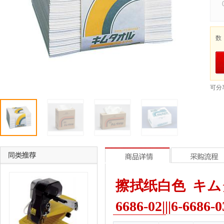
数
可分
擦拭纸白色 キムタオル
6686-02|||6-6686-0