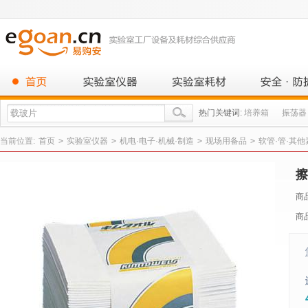
热门关键词:
培养箱
振荡器
当前位置:
首页
>
实验室仪器
>
机电·电子·机械·制造
>
现场用备品
>
软管·管·其
擦
商
商