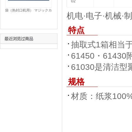
02
袋（热封口机用） マジックカ
机电·电子·机械·制
ット® BAG
特点
抽取式1箱相当
61450・614
61030是清洁
规格
材质：纸浆100