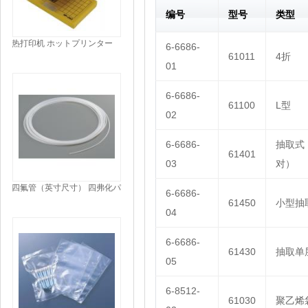
编号
型号
类型
热打印机 ホットプリンター
6-6686-
PRINTER
61011
4折
01
6-6686-
61100
L型
02
6-6686-
抽取式
61401
03
对）
四氟管（英寸尺寸） 四弗化パ
6-6686-
イプ（インチサイズ）
61450
小型抽
04
TUBING PTFE
6-6686-
61430
抽取单
05
6-8512-
61030
聚乙烯