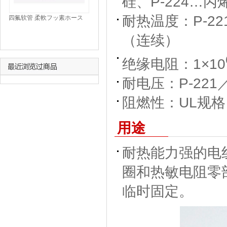
硅、P-224…丙
耐热温度：P-22
四氟软管 柔軟フッ素ホース
TUBING ETFE
（连续）
绝缘电阻：1×10
耐电压：P-221／7
阻燃性：UL规格 
用途
耐热能力强的电
圈和热敏电阻零
临时固定。