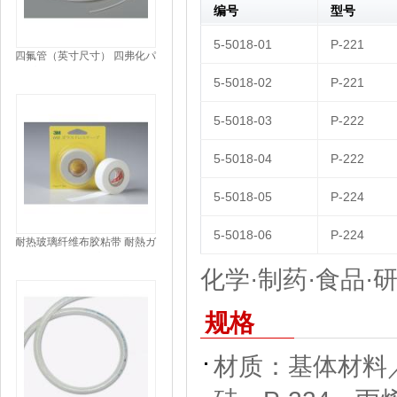
编号
型号
5-5018-01
P-221
四氟管（英寸尺寸） 四弗化パ
イプ（インチサイズ）
5-5018-02
P-221
TUBING PTFE
5-5018-03
P-222
5-5018-04
P-222
5-5018-05
P-224
5-5018-06
P-224
耐热玻璃纤维布胶粘带 耐熱ガ
ラスクロステープ TAPE
化学·制药·食品·研
规格
材质：基体材料／