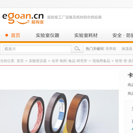
热门关键词:
培养箱
振荡器
当前位置:
首页
>
实验室仪器
>
化学·制药·食品·研究所
>
现场用备品
>
软管·管·
卡
商
商