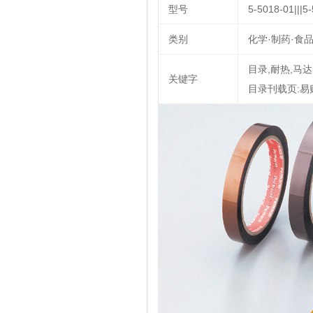
型号
5-5018-01|||5-
类别
化学·制药·食品
目录,耐热,马达,
关键字
目录刊载页:易购安