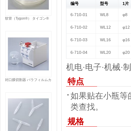
编号
型号
1片
6-710-01
WL8
φ8
软管（Tygon®） タイゴン®
チューブ TUBING TYGON®
6-710-02
WL12
φ12
6-710-03
WL16
φ16
6-710-04
WL20
φ20
机电·电子·机械·制
特点
封口膜切割器 パラフィルムカ
ッター CUTTER
如果贴在小瓶等
类查找。
规格