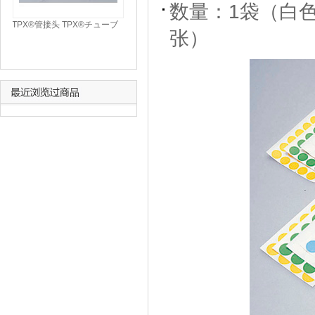
数量：1袋（白
TPX®管接头 TPX®チューブ
张）
ジョイント JOINT TPX