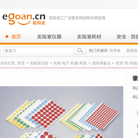
热门关键词:
培养箱
振荡器
当前位置:
首页
>
实验室仪器
>
机电·电子·机械·制造
>
现场用备品
>
软管·管·其
徽
商
商